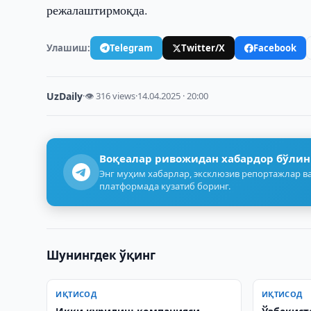
режалаштирмоқда.
Улашиш:
Telegram
Twitter/X
Facebook
UzDaily
·
👁 316 views
·
14.04.2025 · 20:00
Воқеалар ривожидан хабардор бўлин
Энг муҳим хабарлар, эксклюзив репортажлар ва
платформада кузатиб боринг.
Шунингдек ўқинг
ИҚТИСОД
ИҚТИСОД