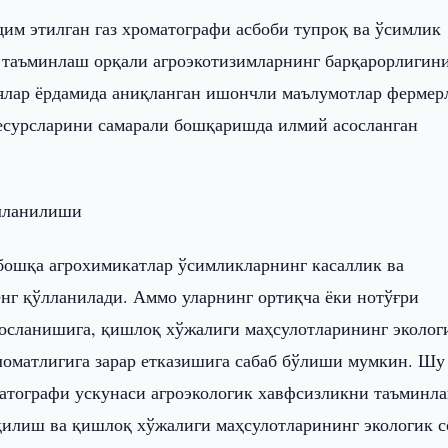
дим этилган газ хроматографи асбоби тупроқ ва ўсимлик
таъминлаш орқали агроэкотизимларнинг барқарорлигин
ялар ёрдамида аниқланган ишончли маълумотлар фермер
ресурсларини самарали бошқаришда илмий асосланган
ўлланилиши
бошқа агрохимикатлар ўсимликларнинг касаллик ва
нг қўлланилади. Аммо уларнинг ортиқча ёки нотўғри
осланишига, қишлоқ хўжалиги маҳсулотларининг эколог
ломатлигига зарар етказишига сабаб бўлиши мумкин. Шу
матографи ускунаси агроэкологик хавфсизликни таъминл
қилиш ва қишлоқ хўжалиги маҳсулотларининг экологик 