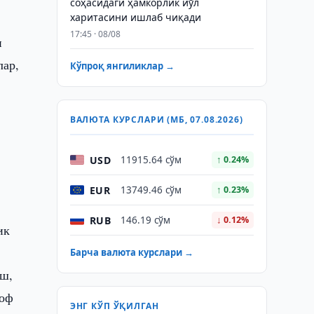
соҳасидаги ҳамкорлик йўл
харитасини ишлаб чиқади
17:45 · 08/08
и
лар,
Кўпроқ янгиликлар →
ВАЛЮТА КУРСЛАРИ (МБ, 07.08.2026)
USD
11915.64 сўм
↑ 0.24%
EUR
13749.46 сўм
↑ 0.23%
RUB
146.19 сўм
↓ 0.12%
ик
Барча валюта курслари →
аш,
соф
ЭНГ КЎП ЎҚИЛГАН