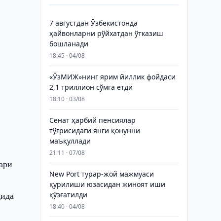
7 августдан Ўзбекистонда
ҳайвонларни рўйхатдан ўтказиш
бошланади
18:45 · 04/08
«ЎзМИЖ»нинг ярим йиллик фойдаси
2,1 триллион сўмга етди
18:10 · 03/08
Сенат ҳарбий пенсиялар
тўғрисидаги янги қонунни
маъқуллади
21:11 · 07/08
ари
New Port турар-жой мажмуаси
қурилиши юзасидан жиноят иши
қида
қўзғатилди
18:40 · 04/08