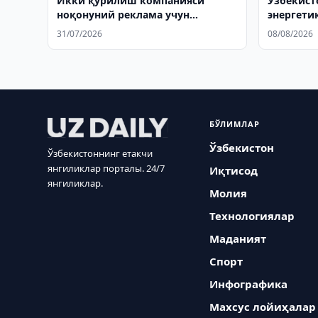
Икки қурилиш компанияси
Ўзбекист
ноқонуний реклама учун
энергети
жаримага тортилди
ҳамкорли
31/07/2026
08/08/2026
ишлаб ч
БЎЛИМЛАР
Ўзбекистон
Ўзбекистоннинг етакчи
янгиликлар порталы. 24/7
Иқтисод
янгиликлар.
Молия
Технологиялар
Маданият
Спорт
Инфографика
Махсус лойиҳалар