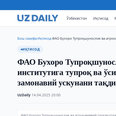
Ўзбекистон
Иқтисод
Бош саҳифа
Иқтисод
ФАО Бухоро Тупроқшунослик ва агроки
›
›
ИҚТИСОД
ФАО Бухоро Тупроқшуносл
институтига тупроқ ва ўс
замонавий ускунани тақди
UzDaily
·
14.04.2025
·
20:00
ФАО Бухоро Тупроқшунослик ва агрокимёвий тадқиқотлар