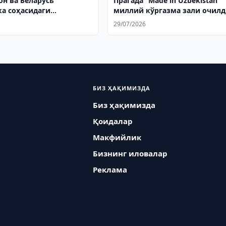
он ва Беларусь
Прагада “Made in Uzbekistan”
ка соҳасидаги
миллий кўргазма зали очил
к йўл харитасини
29/07/2026
иқади
БИЗ ҲАҚИМИЗДА
Биз ҳақимизда
Қоидалар
Макфийлик
Бизнинг иловалар
Реклама