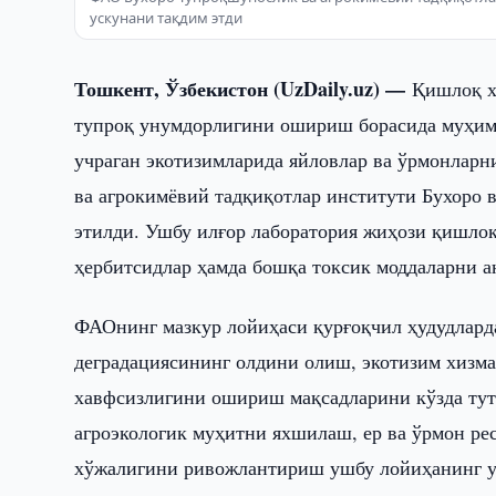
ускунани тақдим этди
Тошкент, Ўзбекистон (UzDaily.uz) —
Қишлоқ х
тупроқ унумдорлигини ошириш борасида муҳим
учраган экотизимларида яйловлар ва ўрмонлар
ва агрокимёвий тадқиқотлар институти Бухоро 
этилди. Ушбу илғор лаборатория жиҳози қишлоқ
ҳербитсидлар ҳамда бошқа токсик моддаларни 
ФАОнинг мазкур лойиҳаси қурғоқчил ҳудудлард
деградациясининг олдини олиш, экотизим хизм
хавфсизлигини ошириш мақсадларини кўзда тут
агроэкологик муҳитни яхшилаш, ер ва ўрмон р
хўжалигини ривожлантириш ушбу лойиҳанинг у