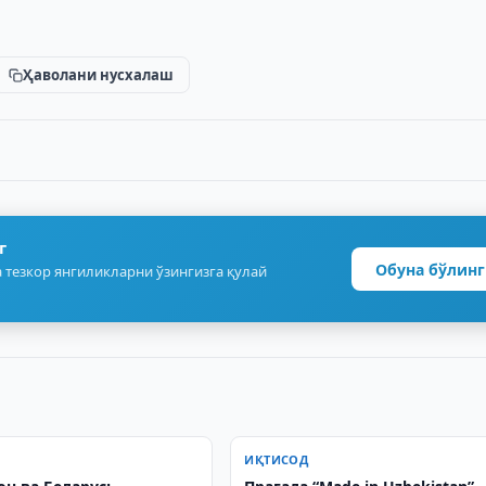
Ҳаволани нусхалаш
г
Обуна бўлинг
 тезкор янгиликларни ўзингизга қулай
ИҚТИСОД