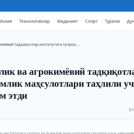
Молия
Технологиялар
Маданият
Спорт
Туризм
Ду
мёвий тадқиқотлар институтига тупроқ …
ик ва агрокимёвий тадқиқотл
имлик маҳсулотлари таҳлили у
м этди
·
31
 институтига тупроқ ва ўсимлик маҳсулотлари таҳлили учун замонав