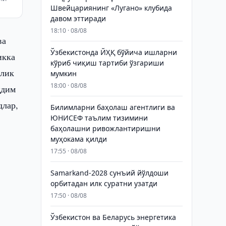
Швейцариянинг «Лугано» клубида
давом эттиради
18:10 · 08/08
ва
Ўзбекистонда ЙҲҚ бўйича ишларни
икка
кўриб чиқиш тартиби ўзгариши
слик
мумкин
18:00 · 08/08
қдим
длар,
Билимларни баҳолаш агентлиги ва
ЮНИСЕФ таълим тизимини
баҳолашни ривожлантиришни
муҳокама қилди
17:55 · 08/08
Samarkand-2028 сунъий йўлдоши
орбитадан илк суратни узатди
17:50 · 08/08
Ўзбекистон ва Беларусь энергетика