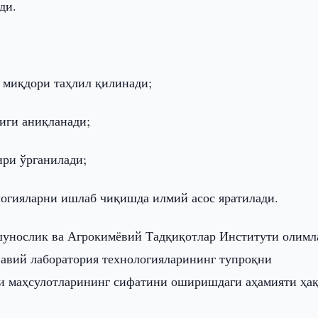
ди.
р миқдори таҳлил қилинади;
иги аниқланади;
ири ўрганилади;
ологияларни ишлаб чиқишда илмий асос яратилади.
шунослик ва Агрокимёвий Тадқиқотлар Институти олимл
навий лаборатория технологияларининг тупроқни
и маҳсулотларининг сифатини оширишдаги аҳамияти ҳа