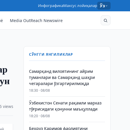
Инфографика
Махсус лойиҳалар
Ўз
нё
Media OutReach Newswire
СЎНГГИ ЯНГИЛИКЛАР
ар
Самарқанд вилоятининг айрим
чун
туманлари ва Самарқанд шаҳри
чегаралари ўзгартирилмоқда
18:30 · 08/08
Ўзбекистон Сенати рақамли марказ
6 views
тўғрисидаги қонунни маъқуллади
18:20 · 08/08
Беҳруз Каримов фаолиятини
ий