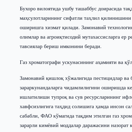
Бухоро вилоятида ушбу ташаббус доирасида тақ
маҳсулотларининг сифатли таҳлил қилинишини 
оширишга хизмат қилади. Замонавий технологи
олимлар ва агроиқтисодий мутахассисларга ер 
тавсиялар бериш имконини беради.
Газ хроматографи ускунасининг аҳамияти ва қ
Замонавий қишлоқ хўжалигида пестицидлар ва 
зараркунандаларга чидамлилигини оширишда ке
ишлатилиши тупроқ ва сув ресурсларининг ифл
хавфсизлигига таҳдид солишига ҳамда инсон са
сабабли, ФАО кўмагида тақдим этилган газ хро
зарарли кимёвий моддалар даражасини назорат 