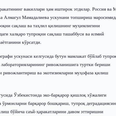
аракатининг вакиллари ҳам иштирок этдилар. Россия ва
 ва Алмагул Мамадалиева ускунани топшириш маросимид
роқни сақлаш ва таҳлил қилишнинг муҳимлигини
даги халқаро тупроқни сақлаш ташаббуси ва илмий
аётганини кўрсатди.
ографи ускунаси келгусида бутун мамлакат бўйлаб тупро
ш лабораторияларининг ривожланишига туртки бериши
ни ривожлантириш ва экотизимларни муҳофаза қилиш
гусида Ўзбекистонда эко-барқарор қишлоқ хўжалиги
а ўрмонларни барқарор бошқариш, тупроқ деградацияси
илиш бўйича саъй-ҳаракатларини давом эттиришни