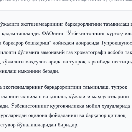
ўжалиги экотизимларининг барқарорлигини таъминлаш 
 қадам ташланди. ФАОнинг "Ўзбекистоннинг қурғоқчил
ни барқарор бошқариш" лойиҳаси доирасида Тупроқшуно
вилояти бўлимига замонавий газ хроматографи асбоби та
 хўжалиги маҳсулотларида ва тупроқ таркибида пестици
аниқлаш имконини беради.
а экотизимларнинг барқарорлигини таъминлаш, тупроқ
атларини яхшилаш ва қишлоқ хўжалиги маҳсулотларини
ади. Ўзбекистоннинг қурғоқчиликка мойил ҳудудларида
есурсларидан оқилона фойдаланиш ва барқарор қишлоқ
стувор йўналишларидан биридир.