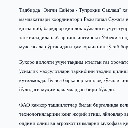
Тадбирда "Онгли Сайёра - Тупроқни Сақлаш" ҳ
мамлакатлари координатори Ражагопал Сужата
қатнашиб, барқарор қишлоқ хўжалиги учун туп
таъкидладилар. Уларнинг иштироки Ўзбекистон
муассасалар ўртасидаги ҳамкорликнинг ўсиб бор
Бухоро вилояти учун тақдим этилган газ хромат
ўсимлик маҳсулотлари таркибини таҳлил қили
кутилмоқда. Бу эса барқарор қишлоқ хўжалиги
йўлидаги муҳим қадамлардан бири бўлади.
ФАО ҳамкор ташкилотлар билан биргаликда кел
технологияларини кенг жорий этиш, яйловлар в
олдини олиш ва агроэкотизимларни муҳофаза қ