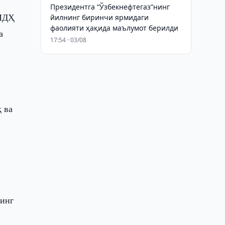
Президентга “Ўзбекнефтегаз”нинг
 МДҲ
йилнинг биринчи ярмидаги
фаолияти ҳақида маълумот берилди
а
17:54 · 03/08
қ ва
нинг