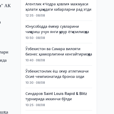
Агентлик «Чодра ҳовли» мажмуаси
м” АК
ҳолати ҳақидаги хабарларни рад этди
12:35 · 08/08
а
Юнусободда ёмғир сувларини
чиқариш учун янги қувур ётқизилмоқда
10:50 · 08/08
Ўзбекистон ва Самара вилояти
лари
бизнес ҳамкорлигини кенгайтирмоқда
ида
10:40 · 08/08
Ўзбекистонлик ёш оғир атлетикачи
Осиё чемпионатида бронза олди
10:30 · 08/08
Синдаров Saint Louis Rapid & Blitz
турнирида иккинчи бўлди
10:25 · 08/08
ошқа