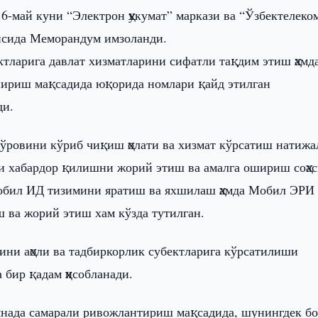
6-май куни “Электрон ҳукумат” маркази ва “Ўзбектелеко
рисида Меморандум имзоланди.
ктларига давлат хизматларини сифатли тақдим этиш ҳамд
шириш мақсадида юқорида номлари қайд этилган
ди.
ўровини кўриб чиқиш ҳолати ва хизмат кўрсатиш натижа
 хабардор қилишни жорий этиш ва амалга ошириш соҳас
Мобил ИД тизимини яратиш ва яхшилаш ҳамда Мобил ЭРИ
 ва жорий этиш хам кўзда тутилган.
ни аҳоли ва тадбиркорлик субектларига кўрсатилиши
 бир қадам ҳисобланади.
 янада самарали ривожлантириш мақсадида, шунингдек б