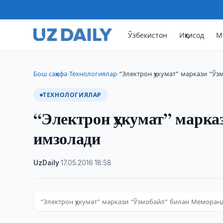
Ўзбекистон
Иқтисод
М
Бош саҳифа
Технологиялар
“Электрон ҳукумат” маркази “
›
›
ТЕХНОЛОГИЯЛАР
“Электрон ҳукумат” марк
имзолади
UzDaily
·
17.05.2016
·
18:58
“Электрон ҳукумат” маркази “Ўзмобайл” билан Мемора