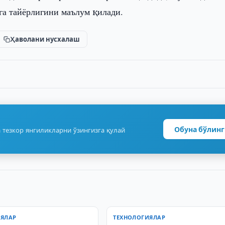
га тайёрлигини маълум қилади.
Ҳаволани нусхалаш
Обуна бўлинг
 тезкор янгиликларни ўзингизга қулай
ИЯЛАР
ТЕХНОЛОГИЯЛАР