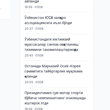
айланди
19:56 · 01/08
Ўзбекистон ICCA халқаро
ассоциациясига аъзо бўлди
20:37 · 01/08
Ўзбекистондаги ижтимоий
муассасалар соғлом овқатланиш
тизимини такомиллаштирмоқда
20:45 · 01/08
Остонада Марказий Осиё-Корея
саммитига тайёргарлик муҳокама
қилинди
20:55 · 01/08
Президентимиз сув-мотор спорти
бўйича чемпионатнинг очилишида
иштирок этди
19:59 · 01/08