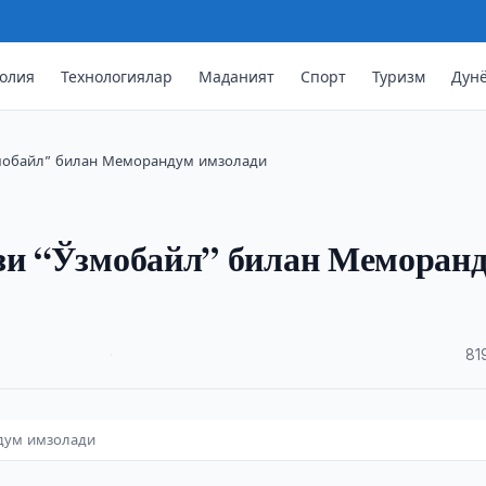
олия
Технологиялар
Маданият
Спорт
Туризм
Дун
Ўзмобайл” билан Меморандум имзолади
ази “Ўзмобайл” билан Меморан
·
81
ндум имзолади