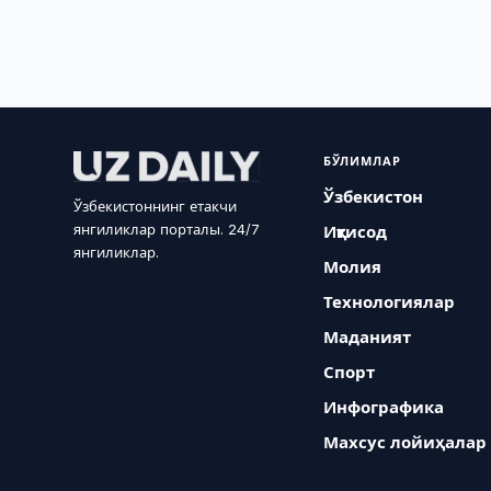
БЎЛИМЛАР
Ўзбекистон
Ўзбекистоннинг етакчи
янгиликлар порталы. 24/7
Иқтисод
янгиликлар.
Молия
Технологиялар
Маданият
Спорт
Инфографика
Махсус лойиҳалар