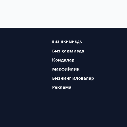
БИЗ ҲАҚИМИЗДА
Биз ҳақимизда
Қоидалар
Макфийлик
Бизнинг иловалар
Реклама