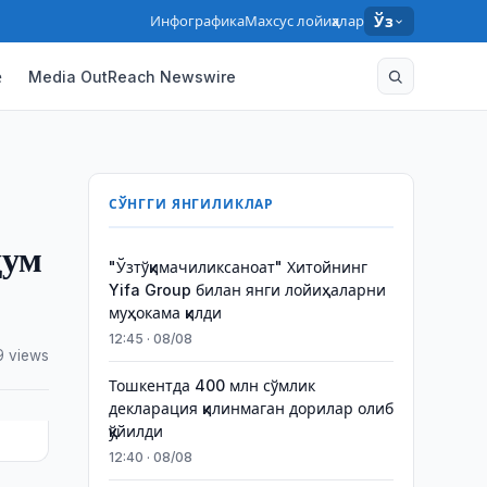
Инфографика
Махсус лойиҳалар
Ўз
ё
Media OutReach Newswire
СЎНГГИ ЯНГИЛИКЛАР
дум
"Ўзтўқимачиликсаноат" Хитойнинг
Yifa Group билан янги лойиҳаларни
муҳокама қилди
12:45 · 08/08
9 views
Тошкентда 400 млн сўмлик
декларация қилинмаган дорилар олиб
қўйилди
12:40 · 08/08