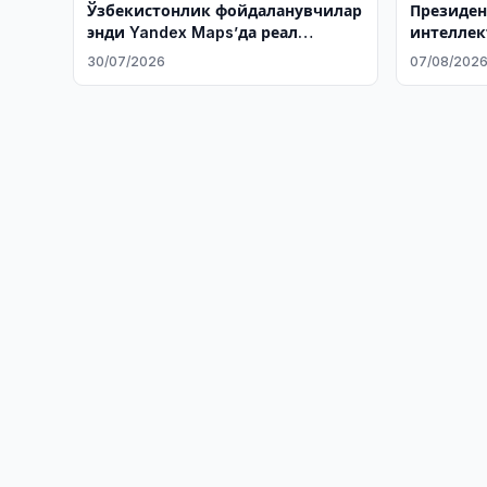
Ўзбекистонлик фойдаланувчилар
Президен
энди Yandex Maps’да реал
интеллек
вақтдаги геопозицияни улаша
ривожла
30/07/2026
07/08/202
олади
устувор 
белгилаб