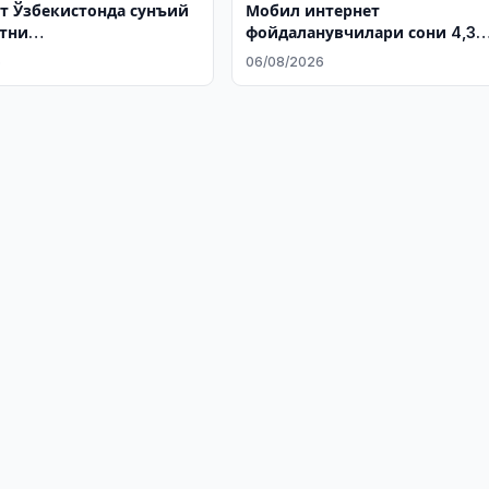
т Ўзбекистонда сунъий
Мобил интернет
тни
фойдаланувчилари сони 4,3
нтиришнинг янги
баробарга ошди
6
06/08/2026
йўналишларини
 берди