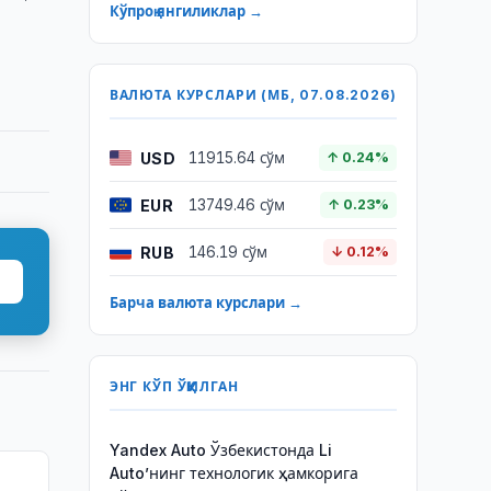
Кўпроқ янгиликлар →
ВАЛЮТА КУРСЛАРИ (МБ, 07.08.2026)
USD
11915.64 сўм
↑ 0.24%
EUR
13749.46 сўм
↑ 0.23%
RUB
146.19 сўм
↓ 0.12%
Барча валюта курслари →
ЭНГ КЎП ЎҚИЛГАН
Yandex Auto Ўзбекистонда Li
Auto’нинг технологик ҳамкорига