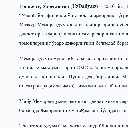
Тошкент, Ўзбекистон (UzDaily.uz) --
2016-йил 1
“Ўзмобайл” филиали ўртасидаги ҳамкорлик тўғ
Мазкур Меморандум аҳоли ва тадбиркорлик субе
давлат органлари фаолияти самарадорлигини о
томонларнинг ўзаро ҳамкорлигини белгилаб бера
Меморандумга мувофиқ тарафлар аризачининг с
хақидаги маълумотларни СМС-хабарнома орқали
ҳамкорлик қилишади. Шунингдек, биргаликда 
(электрон рақамли имзо) тизимини ишлаб чиқиш
Ушбу Меморандумни имзолаш давлат хизматлари
борасида ҳамкорликни мустаҳкамлаш йўлидаги яна
“Электрон ҳукумат” маркази мазкур йўналишни