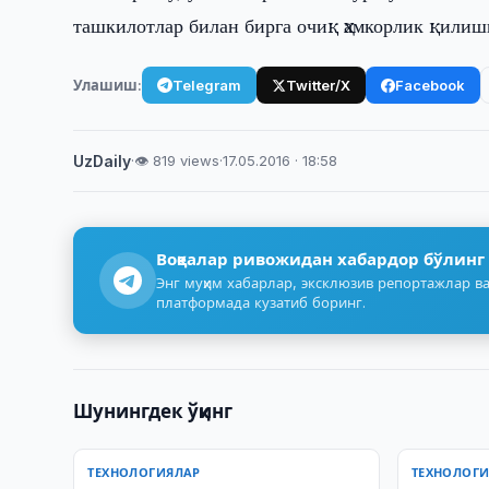
ташкилотлар билан бирга очиқ ҳамкорлик қилиш
Улашиш:
Telegram
Twitter/X
Facebook
UzDaily
·
👁 819 views
·
17.05.2016 · 18:58
Воқеалар ривожидан хабардор бўлинг
Энг муҳим хабарлар, эксклюзив репортажлар ва
платформада кузатиб боринг.
Шунингдек ўқинг
ТЕХНОЛОГИЯЛАР
ТЕХНОЛОГ