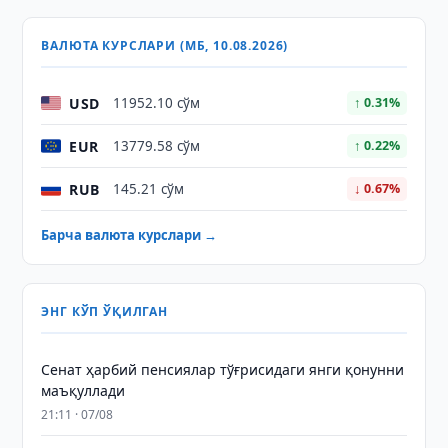
ВАЛЮТА КУРСЛАРИ (МБ, 10.08.2026)
USD
11952.10 сўм
↑ 0.31%
EUR
13779.58 сўм
↑ 0.22%
RUB
145.21 сўм
↓ 0.67%
Барча валюта курслари →
ЭНГ КЎП ЎҚИЛГАН
Сенат ҳарбий пенсиялар тўғрисидаги янги қонунни
маъқуллади
21:11 · 07/08