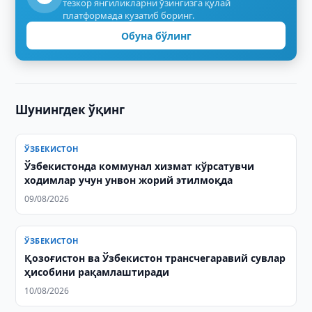
тезкор янгиликларни ўзингизга қулай
платформада кузатиб боринг.
Обуна бўлинг
Шунингдек ўқинг
ЎЗБЕКИСТОН
Ўзбекистонда коммунал хизмат кўрсатувчи
ходимлар учун унвон жорий этилмоқда
09/08/2026
ЎЗБЕКИСТОН
Қозоғистон ва Ўзбекистон трансчегаравий сувлар
ҳисобини рақамлаштиради
10/08/2026