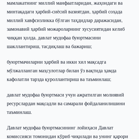
мамлакатнинг миллий манфаатларидан, жаҳондаги ва
минтақадаги ҳарбий-сиёсий вазиятдан, ҳарбий соҳада
миллий хавфсизликка бўлган таҳдидлар даражасидан,
замонавий ҳарбий можароларнинг хусусиятидан келиб
чиққан ҳолда, давлат мудофаа буюртмасини
шакллантириш, тасдиқлаш ва бажариш;
буюртмачиларни ҳарбий ва икки хил мақсадга
мўлжалланган маҳсулотлар билан ўз вақтида ҳамда
кафолатли тарзда қуроллантириш ва таъминлаш;
давлат мудофаа буюртмаси учун ажратилган молиявий
ресурслардан мақсадли ва самарали фойдаланилишини
таъминлаш.
Давлат мудофаа буюртмасининг лойиҳаси Давлат
комиссияси томонидан кўриб чиқилади ва унинг қарори