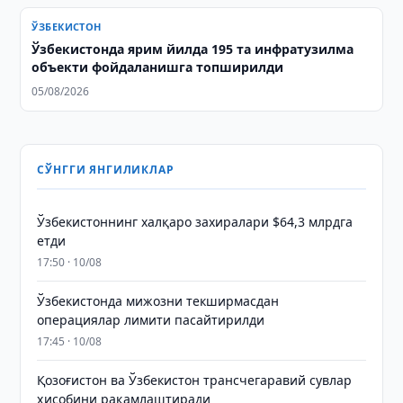
ЎЗБЕКИСТОН
Ўзбекистонда ярим йилда 195 та инфратузилма
объекти фойдаланишга топширилди
05/08/2026
СЎНГГИ ЯНГИЛИКЛАР
Ўзбекистоннинг халқаро захиралари $64,3 млрдга
етди
17:50 · 10/08
Ўзбекистонда мижозни текширмасдан
операциялар лимити пасайтирилди
17:45 · 10/08
Қозоғистон ва Ўзбекистон трансчегаравий сувлар
ҳисобини рақамлаштиради