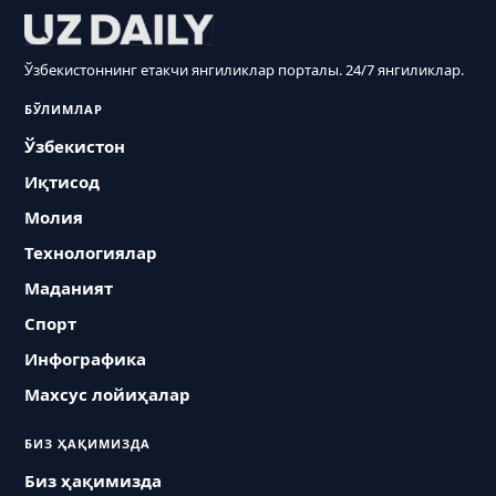
Ўзбекистоннинг етакчи янгиликлар порталы. 24/7 янгиликлар.
БЎЛИМЛАР
Ўзбекистон
Иқтисод
Молия
Технологиялар
Маданият
Спорт
Инфографика
Махсус лойиҳалар
БИЗ ҲАҚИМИЗДА
Биз ҳақимизда