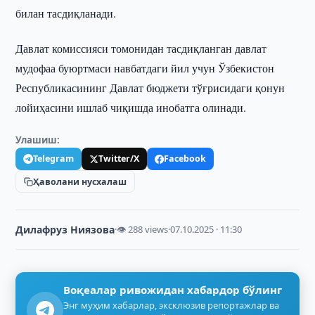
билан тасдиқланади.
Давлат комиссияси томонидан тасдиқланган давлат
мудофаа буюртмаси навбатдаги йил учун Ўзбекистон
Республикасининг Давлат бюджети тўғрисидаги қонун
лойиҳасини ишлаб чиқишда инобатга олинади.
Улашиш:
Telegram
Twitter/X
Facebook
Ҳаволани нусхалаш
Дилафруз Ниязова
·
👁 288 views
·
07.10.2025 · 11:30
Воқеалар ривожидан хабардор бўлинг
Энг муҳим хабарлар, эксклюзив репортажлар ва