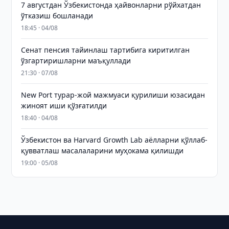
7 августдан Ўзбекистонда ҳайвонларни рўйхатдан
ўтказиш бошланади
18:45 · 04/08
Сенат пенсия тайинлаш тартибига киритилган
ўзгартиришларни маъқуллади
21:30 · 07/08
New Port турар-жой мажмуаси қурилиши юзасидан
жиноят иши қўзғатилди
18:40 · 04/08
Ўзбекистон ва Harvard Growth Lab аёлларни қўллаб-
қувватлаш масалаларини муҳокама қилишди
19:00 · 05/08