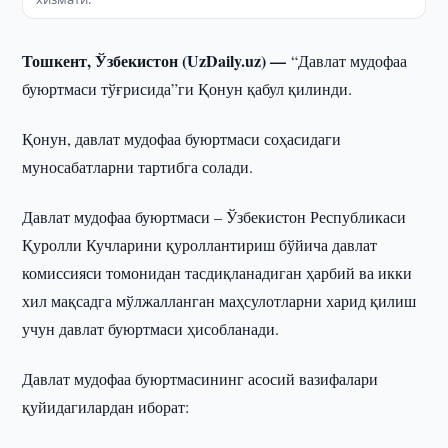
Тошкент, Ўзбекистон (UzDaily.uz) —
“Давлат мудофаа
буюртмаси тўғрисида”ги Қонун қабул қилинди.
Қонун, давлат мудофаа буюртмаси соҳасидаги
муносабатларни тартибга солади.
Давлат мудофаа буюртмаси – Ўзбекистон Республикаси
Қуролли Кучларини қуроллантириш бўйича давлат
комиссияси томонидан тасдиқланадиган ҳарбий ва икки
хил мақсадга мўлжалланган маҳсулотларни харид қилиш
учун давлат буюртмаси ҳисобланади.
Давлат мудофаа буюртмасининг асосий вазифалари
қуйидагилардан иборат: