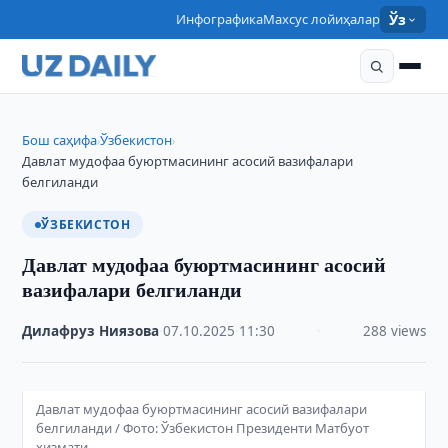
Инфографика
Махсус лойиҳалар
Ўз
Бош саҳифа
Ўзбекистон
›
›
Давлат мудофаа буюртмасининг асосий вазифалари
белгиланди
ЎЗБЕКИСТОН
Давлат мудофаа буюртмасининг асосий
вазифалари белгиланди
Дилафруз Ниязова
·
07.10.2025
·
11:30
·
288 views
Давлат мудофаа буюртмасининг асосий вазифалари
белгиланди / Фото: Ўзбекистон Президенти Матбуот
хизмати.