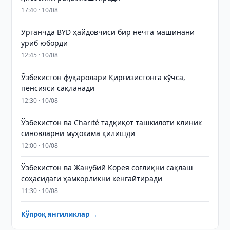
17:40 · 10/08
Урганчда BYD ҳайдовчиси бир нечта машинани
уриб юборди
12:45 · 10/08
Ўзбекистон фуқаролари Қирғизистонга кўчса,
пенсияси сақланади
12:30 · 10/08
Ўзбекистон ва Charité тадқиқот ташкилоти клиник
синовларни муҳокама қилишди
12:00 · 10/08
Ўзбекистон ва Жанубий Корея соғлиқни сақлаш
соҳасидаги ҳамкорликни кенгайтиради
11:30 · 10/08
Кўпроқ янгиликлар →