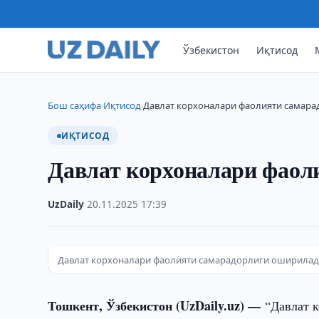
Ўзбекистон
Иқтисод
Бош саҳифа
Иқтисод
Давлат корхоналари фаолияти самар
›
›
ИҚТИСОД
Давлат корхоналари фаол
UzDaily
·
20.11.2025
·
17:39
Давлат корхоналари фаолияти самарадорлиги оширилади 
Тошкент, Ўзбекистон (UzDaily.uz) —
“Давлат 