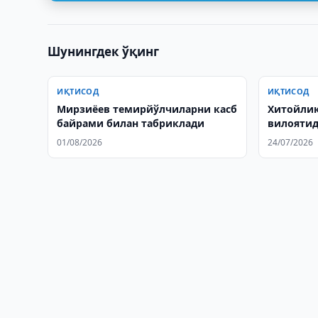
Шунингдек ўқинг
ИҚТИСОД
ИҚТИСОД
Мирзиёев темирйўлчиларни касб
Хитойлик
байрами билан табриклади
вилоятид
ўрганмоқ
01/08/2026
24/07/2026