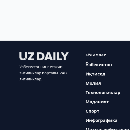
БЎЛИМЛАР
Ўзбекистон
Ўзбекистоннинг етакчи
янгиликлар порталы. 24/7
Иқтисод
янгиликлар.
Молия
Технологиялар
Маданият
Спорт
Инфографика
Махсус лойиҳалар