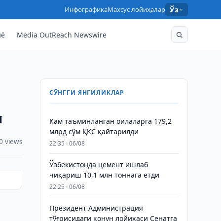
Инфографика
Махсус лойиҳалар
Ўз
нё
Media OutReach Newswire
СЎНГГИ ЯНГИЛИКЛАР
и
Кам таъминланган оилаларга 179,2
млрд сўм ҚҚС қайтарилди
0 views
22:35 · 06/08
Ўзбекистонда цемент ишлаб
чиқариш 10,1 млн тоннага етди
22:25 · 06/08
Президент Администрация
и
тўғрисидаги қонун лойиҳаси Сенатга