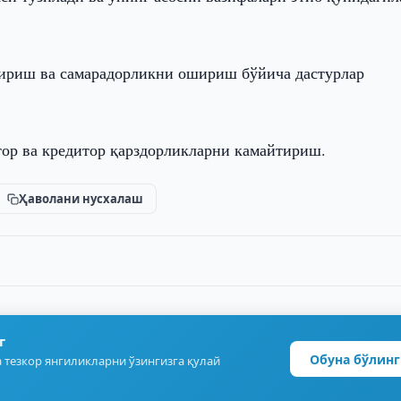
тириш ва самарадорликни ошириш бўйича дастурлар
ор ва кредитор қарздорликларни камайтириш.
Ҳаволани нусхалаш
г
Обуна бўлинг
 тезкор янгиликларни ўзингизга қулай