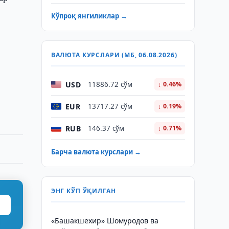
Кўпроқ янгиликлар →
ВАЛЮТА КУРСЛАРИ (МБ, 06.08.2026)
USD
11886.72 сўм
↓ 0.46%
EUR
13717.27 сўм
↓ 0.19%
RUB
146.37 сўм
↓ 0.71%
Барча валюта курслари →
ЭНГ КЎП ЎҚИЛГАН
«Башакшехир» Шомуродов ва