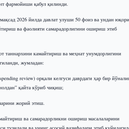
нт фармойиши қабул қилинди.
мақсад 2026 йилда давлат улуши 50 фоиз ва ундан юқор
айтириш ва фаолияти самарадорлигини ошириш этиб
лот таннархини камайтириш ва меҳнат унумдорлигини
гиланди, жумладан:
spending review) орқали келгуси даврдаги ҳар бир йўнал
нолдан” қайта кўриб чиқиш;
ларини жорий этиш.
амайтириш ва самарадорликни ошириш масалаларини
и тузилади ва унинг асосий вазифалари этиб қуйидагил