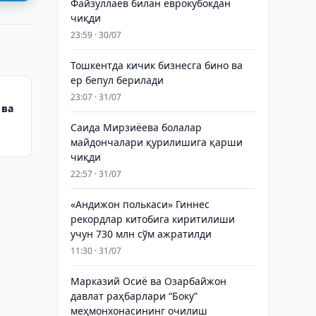
Файзуллаев билан еврокубокдан
чиқди
23:59 · 30/07
Тошкентда кичик бизнесга бино ва
ер бепул берилади
23:07 · 31/07
 ва
Саида Мирзиёева болалар
майдончалари қурилишига қарши
чиқди
22:57 · 31/07
«Андижон полькаси» Гиннес
рекордлар китобига киритилиши
учун 730 млн сўм ажратилди
11:30 · 31/07
Марказий Осиё ва Озарбайжон
давлат раҳбарлари “Боку”
меҳмонхонасининг очилиш