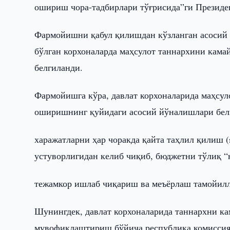
ошириш чора-тадбирлари тўғрисида”ги Президе
Фармойишни қабул қилишдан кўзланган асосий 
бўлган корхоналарда маҳсулот таннархини кам
белгиланди.
Фармойишга кўра, давлат корхоналарида маҳсу
оширишнинг қуйидаги асосий йўналишлари бел
харажатларни ҳар чоракда қайта таҳлил қилиш (
устуворлигидан келиб чиқиб, бюджетни тўлиқ “
тежамкор ишлаб чиқариш ва меъёрлаш тамойил
Шунингдек, давлат корхоналарида таннархни к
мувофиқлаштириш бўйича республика комиссияс