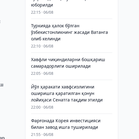
юборилди
22:15 · 06/08
и
Туркияда ҳалок бўлган
ўзбекистонликнинг жасади Ватанга
олиб келинди
22:10 · 06/08
Хавфли чиқиндиларни бошқариш
самарадорлиги оширилади
22:05 · 06/08
иш
Йўл ҳаракати хавфсизлигини
оширишга қаратилган қонун
лойиҳаси Сенатга тақдим этилди
22:00 · 06/08
Фарғонада Корея инвестицияси
билан завод ишга туширилади
21:55 · 06/08
ар