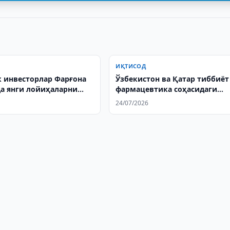
ИҚТИСОД
 инвесторлар Фарғона
Ўзбекистон ва Қатар тиббиёт
а янги лойиҳаларни
фармацевтика соҳасидаги
далар
ҳамкорликни муҳокама
24/07/2026
қилишди