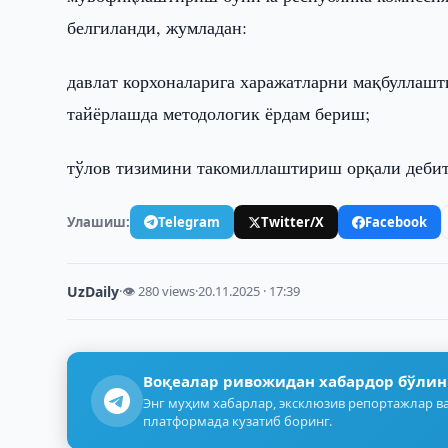
белгиланди, жумладан:
давлат корхоналарига харажатларни мақбуллаш
тайёрлашда методологик ёрдам бериш;
тўлов тизимини такомиллаштириш орқали дебит
Улашиш:
Telegram
Twitter/X
Facebook
UzDaily
·
👁 280 views
·
20.11.2025 · 17:39
Воқеалар ривожидан хабардор бўлин
Энг муҳим хабарлар, эксклюзив репортажлар ва
платформада кузатиб боринг.