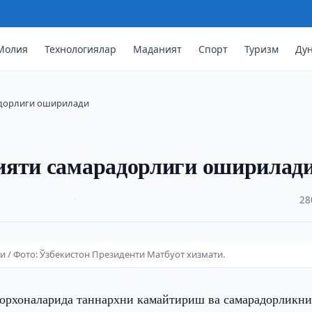
Молия
Технологиялар
Маданият
Спорт
Туризм
Ду
адорлиги оширилади
ияти самарадорлиги оширилад
·
28
/ Фото: Ўзбекистон Президенти Матбуот хизмати.
корхоналарида таннархни камайтириш ва самарадорликн