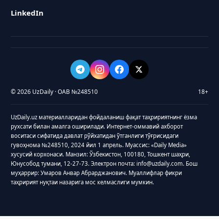
LinkedIn
© 2026 UzDaily · ОАВ №248510
18+
UzDaily.uz материалларидан фойдаланиш фақат таҳририятнинг ёзма
рухсати билан амалга оширилади. Интернет-оммавий ахборот
воситаси сифатида давлат рўйхатидан ўтганлиги тўғрисидаги
гувоҳнома №248510, 2024 йил 1 апрель. Муассис: «Daily Media»
хусусий корхонаси. Манзил: Ўзбекистон, 100180, Тошкент шаҳри,
Юнусобод тумани, 12-27-73. Электрон почта: info@uzdaily.com. Бош
муҳаррир: Умаров Анвар Абрарджанович. Муаллифлар фикри
таҳририят нуқтаи назарига мос келмаслиги мумкин.