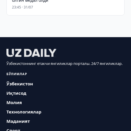
олтин медал олди
23:45 · 31/07
Ўзбекистоннинг етакчи янгиликлар порталы. 24/7 янгиликлар.
БЎЛИМЛАР
Ўзбекистон
Иқтисод
Молия
Технологиялар
Маданият
Спорт