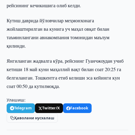
рейсининг кечикишига олиб келди.
Кутиш даврида йўловчилар меҳмонхонага
жойлаштирилган ва кунига уч маҳал овқат билан
таъминлангани авиакомпания томонидан маълум
қилинди.
Янгиланган жадвалга кўра, рейснинг Гуанчжоудан учиб
кетиши 18 май куни маҳаллий вақт билан соат 20:25 га
белгиланган. Тошкентга етиб келиши эса кейинги кун
соат 00:50 да кутилмоқда.
Улашиш:
Telegram
Twitter/X
Facebook
Ҳаволани нусхалаш