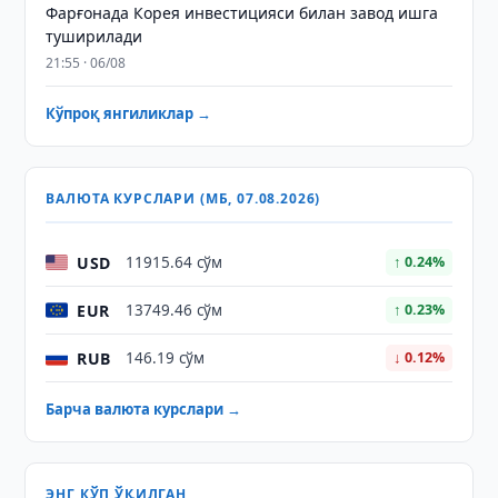
Фарғонада Корея инвестицияси билан завод ишга
туширилади
21:55 · 06/08
Кўпроқ янгиликлар →
ВАЛЮТА КУРСЛАРИ (МБ, 07.08.2026)
USD
11915.64 сўм
↑ 0.24%
EUR
13749.46 сўм
↑ 0.23%
RUB
146.19 сўм
↓ 0.12%
Барча валюта курслари →
ЭНГ КЎП ЎҚИЛГАН