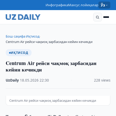
Инфографика
Махсус лойиҳалар
Ўз
Бош саҳифа
Иқтисод
›
›
Centrum Air рейси чақмоқ зарбасидан кейин кечикди
ИҚТИСОД
Centrum Air рейси чақмоқ зарбасидан
кейин кечикди
UzDaily
·
18.05.2026
·
22:30
·
228 views
Centrum Air рейси чақмоқ зарбасидан кейин кечикди