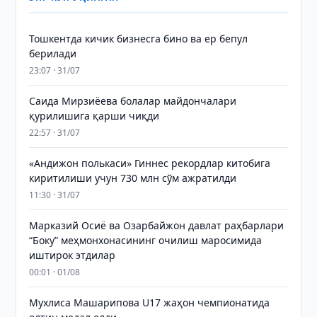
Тошкентда кичик бизнесга бино ва ер бепул
берилади
23:07 · 31/07
Саида Мирзиёева болалар майдончалари
қурилишига қарши чиқди
22:57 · 31/07
«Андижон полькаси» Гиннес рекордлар китобига
киритилиши учун 730 млн сўм ажратилди
11:30 · 31/07
Марказий Осиё ва Озарбайжон давлат раҳбарлари
“Боку” меҳмонхонасининг очилиш маросимида
иштирок этдилар
00:01 · 01/08
Мухлиса Машарипова U17 жаҳон чемпионатида