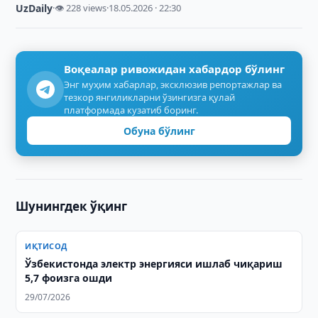
UzDaily
·
👁 228 views
·
18.05.2026 · 22:30
Воқеалар ривожидан хабардор бўлинг
Энг муҳим хабарлар, эксклюзив репортажлар ва
тезкор янгиликларни ўзингизга қулай
платформада кузатиб боринг.
Обуна бўлинг
Шунингдек ўқинг
ИҚТИСОД
Ўзбекистонда электр энергияси ишлаб чиқариш
5,7 фоизга ошди
29/07/2026