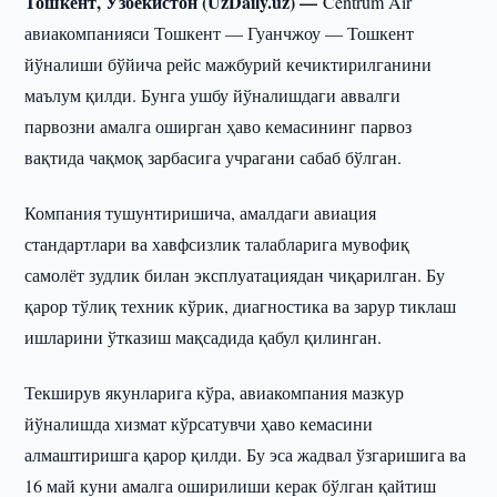
Тошкент, Ўзбекистон (UzDaily.uz) —
Centrum Air
авиакомпанияси Тошкент — Гуанчжоу — Тошкент
йўналиши бўйича рейс мажбурий кечиктирилганини
маълум қилди. Бунга ушбу йўналишдаги аввалги
парвозни амалга оширган ҳаво кемасининг парвоз
вақтида чақмоқ зарбасига учрагани сабаб бўлган.
Компания тушунтиришича, амалдаги авиация
стандартлари ва хавфсизлик талабларига мувофиқ
самолёт зудлик билан эксплуатациядан чиқарилган. Бу
қарор тўлиқ техник кўрик, диагностика ва зарур тиклаш
ишларини ўтказиш мақсадида қабул қилинган.
Текширув якунларига кўра, авиакомпания мазкур
йўналишда хизмат кўрсатувчи ҳаво кемасини
алмаштиришга қарор қилди. Бу эса жадвал ўзгаришига ва
16 май куни амалга оширилиши керак бўлган қайтиш