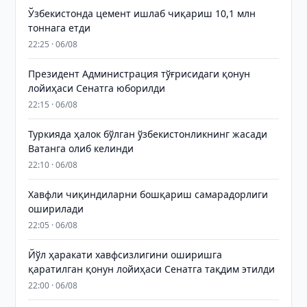
Ўзбекистонда цемент ишлаб чиқариш 10,1 млн
тоннага етди
22:25 · 06/08
Президент Администрация тўғрисидаги қонун
лойиҳаси Сенатга юборилди
22:15 · 06/08
Туркияда ҳалок бўлган ўзбекистонликнинг жасади
Ватанга олиб келинди
22:10 · 06/08
Хавфли чиқиндиларни бошқариш самарадорлиги
оширилади
22:05 · 06/08
Йўл ҳаракати хавфсизлигини оширишга
қаратилган қонун лойиҳаси Сенатга тақдим этилди
22:00 · 06/08