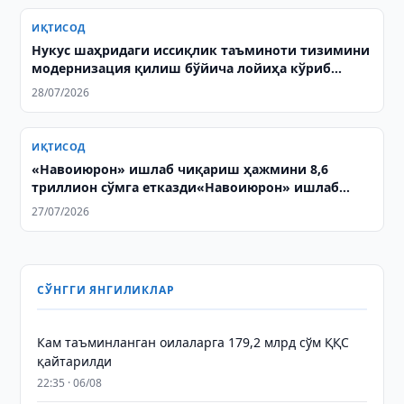
ИҚТИСОД
Нукус шаҳридаги иссиқлик таъминоти тизимини
модернизация қилиш бўйича лойиҳа кўриб
чиқилди
28/07/2026
ИҚТИСОД
«Навоиюрон» ишлаб чиқариш ҳажмини 8,6
триллион сўмга етказди«Навоиюрон» ишлаб
чиқариш ҳажмини 8,6 триллион сўмга етказди
27/07/2026
СЎНГГИ ЯНГИЛИКЛАР
Кам таъминланган оилаларга 179,2 млрд сўм ҚҚС
қайтарилди
22:35 · 06/08