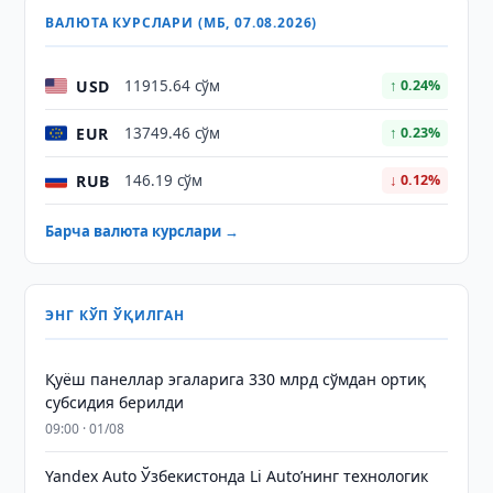
ВАЛЮТА КУРСЛАРИ (МБ, 07.08.2026)
USD
11915.64 сўм
↑ 0.24%
EUR
13749.46 сўм
↑ 0.23%
RUB
146.19 сўм
↓ 0.12%
Барча валюта курслари →
ЭНГ КЎП ЎҚИЛГАН
Қуёш панеллар эгаларига 330 млрд сўмдан ортиқ
субсидия берилди
09:00 · 01/08
Yandex Auto Ўзбекистонда Li Auto’нинг технологик