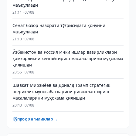
маъқуллади
21:11 · 07/08
Сенат бозор назорати тўғрисидаги қонунни
маъқуллади
21:10 · 07/08
Ўзбекистон ва Россия Ички ишлар вазирликлари
ҳамкорликни кенгайтириш масалаларини муҳокама
қилишди
20:55 · 07/08
Шавкат Мирзиёев ва Доналд Трамп стратегик
шериклик муносабатларини ривожлантириш
масалаларини муҳокама қилишди
20:43 · 07/08
Кўпроқ янгиликлар →