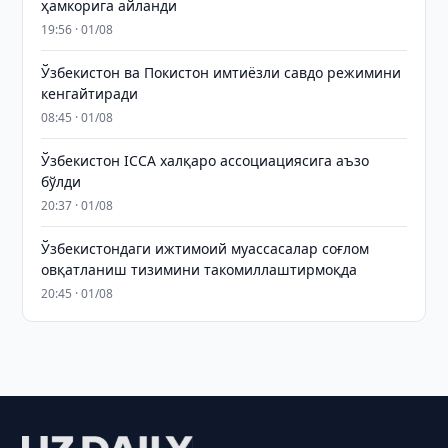
ҳамкорига айланди
19:56 · 01/08
Ўзбекистон ва Покистон имтиёзли савдо режимини
кенгайтиради
08:45 · 01/08
Ўзбекистон ICCA халқаро ассоциациясига аъзо
бўлди
20:37 · 01/08
Ўзбекистондаги ижтимоий муассасалар соғлом
овқатланиш тизимини такомиллаштирмоқда
20:45 · 01/08