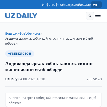
Инфографика
Махсус лойиҳалар
Ўз
Бош саҳифа
Ўзбекистон
›
›
Андижонда эркак собиқ қайнотасининг машинасини ёқиб
юборди
ЎЗБЕКИСТОН
Андижонда эркак собиқ қайнотасининг
машинасини ёқиб юборди
UzDaily
·
04.08.2025
·
10:10
·
280 views
Андижонда эркак собиқ қайнотасининг машинасини ёқиб
юборди