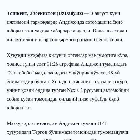
Тошкент, Ўзбекистон (UzDaily.uz) —
3 август куни
ижтимоий тармоқларда Андижонда автомашина ёқиб
юборилгани ҳақида хабарлар тарқалди. Воқеа юзасидан
вилоят ички ишлар бошқармаси расмий баёнот берди.
Ҳуқуқни муҳофаза қилувчи органлар маълумотига кўра,
ҳодиса тунги соат 01:28 атрофида Андижон туманидаги
“Зангибобо” маҳалласидаги Учкўприк кўчаси, 48-уй
ёнида содир бўлган. Хонадон эгасининг сўзларига кўра,
унинг ҳовли олдида турган Nexia-2 русумли автомобили
собиқ куёви томонидан оилавий низо туфайли ёқиб
юборилган.
Мазкур ҳолат юзасидан Андижон тумани ИИБ
ҳузуридаги Тергов бўлинмаси томонидан гумонланувчи