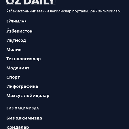
Ўзбекистоннинг етакчи янгиликлар порталы. 24/7 янгиликлар.
БЎЛИМЛАР
Ўзбекистон
Иқтисод
Молия
Технологиялар
Маданият
Спорт
Инфографика
Махсус лойиҳалар
БИЗ ҲАҚИМИЗДА
Биз ҳақимизда
Қоидалар