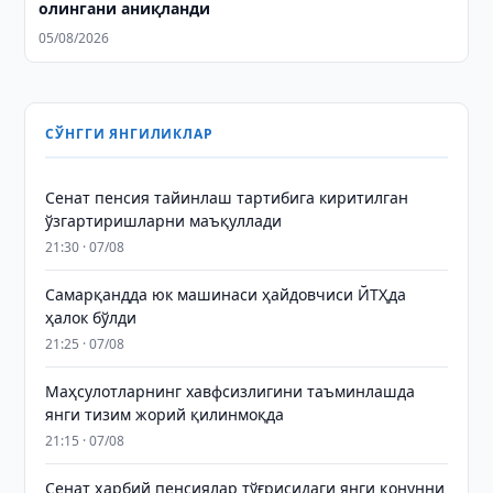
олингани аниқланди
05/08/2026
СЎНГГИ ЯНГИЛИКЛАР
Сенат пенсия тайинлаш тартибига киритилган
ўзгартиришларни маъқуллади
21:30 · 07/08
Самарқандда юк машинаси ҳайдовчиси ЙТҲда
ҳалок бўлди
21:25 · 07/08
Маҳсулотларнинг хавфсизлигини таъминлашда
янги тизим жорий қилинмоқда
21:15 · 07/08
Сенат ҳарбий пенсиялар тўғрисидаги янги қонунни