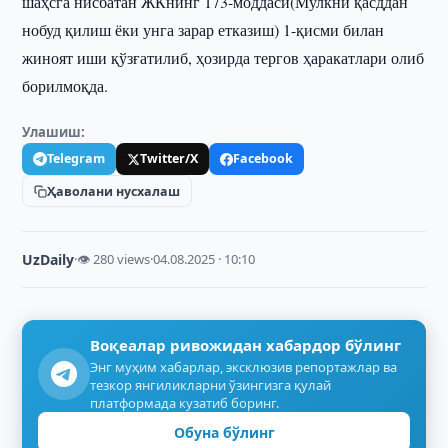
шаҳсга нисбатан ЖКнинг 173-моддаси(Мулкни қасддан
нобуд қилиш ёки унга зарар етказиш) 1-қисми билан
жиноят иши қўзғатилиб, ҳозирда тергов ҳаракатлари олиб
борилмоқда.
Улашиш:
Telegram
Twitter/X
Facebook
Ҳаволани нусхалаш
UzDaily
·
👁 280 views
·
04.08.2025 · 10:10
Воқеалар ривожидан хабардор бўлинг
Энг муҳим хабарлар, эксклюзив репортажлар ва
тезкор янгиликларни ўзингизга қулай
платформада кузатиб боринг.
Обуна бўлинг