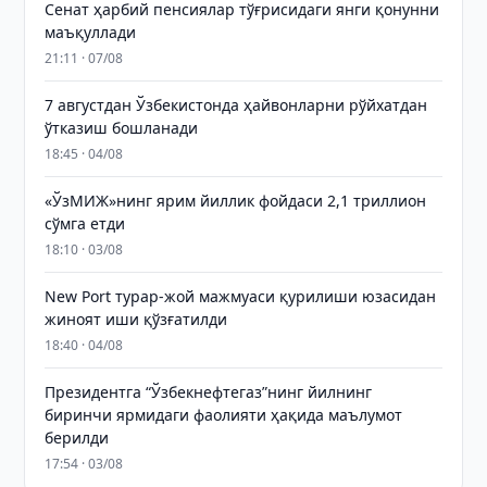
Сенат ҳарбий пенсиялар тўғрисидаги янги қонунни
маъқуллади
21:11 · 07/08
7 августдан Ўзбекистонда ҳайвонларни рўйхатдан
ўтказиш бошланади
18:45 · 04/08
«ЎзМИЖ»нинг ярим йиллик фойдаси 2,1 триллион
сўмга етди
18:10 · 03/08
New Port турар-жой мажмуаси қурилиши юзасидан
жиноят иши қўзғатилди
18:40 · 04/08
Президентга “Ўзбекнефтегаз”нинг йилнинг
биринчи ярмидаги фаолияти ҳақида маълумот
берилди
17:54 · 03/08