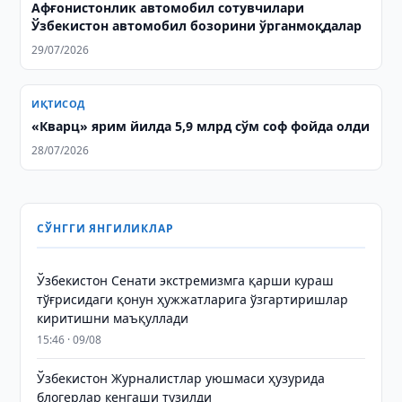
Афғонистонлик автомобил сотувчилари
Ўзбекистон автомобил бозорини ўрганмоқдалар
29/07/2026
ИҚТИСОД
«Кварц» ярим йилда 5,9 млрд сўм соф фойда олди
28/07/2026
СЎНГГИ ЯНГИЛИКЛАР
Ўзбекистон Сенати экстремизмга қарши кураш
тўғрисидаги қонун ҳужжатларига ўзгартиришлар
киритишни маъқуллади
15:46 · 09/08
Ўзбекистон Журналистлар уюшмаси ҳузурида
блогерлар кенгаши тузилди