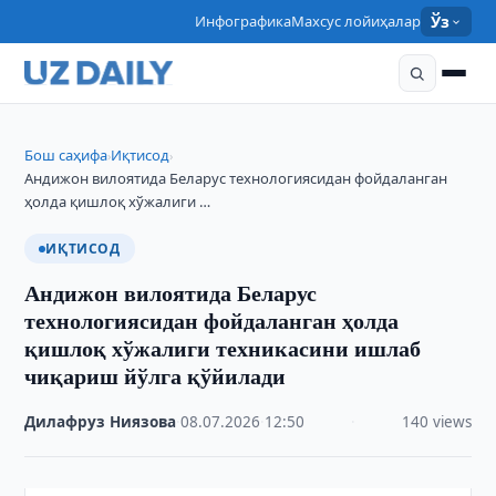
Инфографика
Махсус лойиҳалар
Ўз
Бош саҳифа
Иқтисод
›
›
Андижон вилоятида Беларус технологиясидан фойдаланган
ҳолда қишлоқ хўжалиги …
ИҚТИСОД
Андижон вилоятида Беларус
технологиясидан фойдаланган ҳолда
қишлоқ хўжалиги техникасини ишлаб
чиқариш йўлга қўйилади
Дилафруз Ниязова
·
08.07.2026
·
12:50
·
140 views