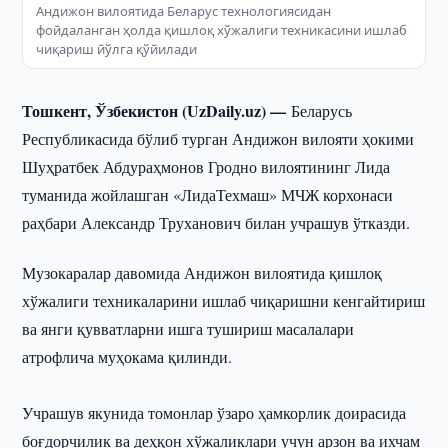
Андижон вилоятида Беларус технологиясидан
фойдаланган ҳолда қишлоқ хўжалиги техникасини ишлаб
чиқариш йўлга қўйилади
Тошкент, Ўзбекистон (UzDaily.uz) —
Беларусь
Республикасида бўлиб турган Андижон вилояти ҳокими
Шуҳратбек Абдураҳмонов Гродно вилоятининг Лида
туманида жойлашган «ЛидаТехмаш» МЧЖ корхонаси
раҳбари Александр Труханович билан учрашув ўтказди.
Музокаралар давомида Андижон вилоятида қишлоқ
хўжалиги техникаларини ишлаб чиқаришни кенгайтириш
ва янги қувватларни ишга тушириш масалалари
атрофлича муҳокама қилинди.
Учрашув якунида томонлар ўзаро ҳамкорлик доирасида
боғдорчилик ва деҳқон хўжаликлари учун арзон ва ихчам