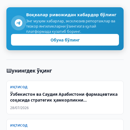
Воқеалар ривожидан хабардор бўлинг
Энг муҳим хабарлар, эксклюзив репортажлар ва
тезкор янгиликларни ўзингизга қулай
платформада кузатиб боринг.
Обуна бўлинг
Шунингдек ўқинг
ИҚТИСОД
Ўзбекистон ва Саудия Арабистони фармацевтика
соҳасида стратегик ҳамкорликни
кенгайтирмоқда
28/07/2026
ИҚТИСОД