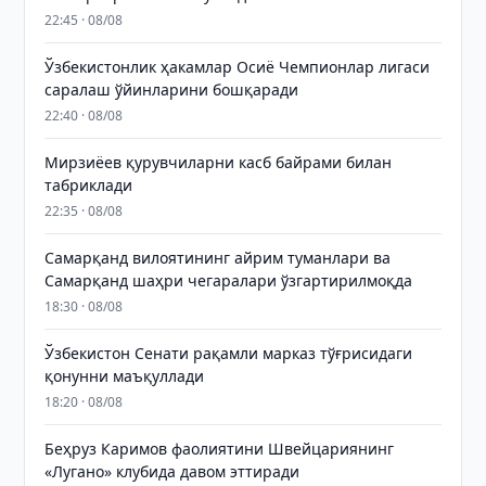
22:45 · 08/08
Ўзбекистонлик ҳакамлар Осиё Чемпионлар лигаси
саралаш ўйинларини бошқаради
22:40 · 08/08
Мирзиёев қурувчиларни касб байрами билан
табриклади
22:35 · 08/08
Самарқанд вилоятининг айрим туманлари ва
Самарқанд шаҳри чегаралари ўзгартирилмоқда
18:30 · 08/08
Ўзбекистон Сенати рақамли марказ тўғрисидаги
қонунни маъқуллади
18:20 · 08/08
Беҳруз Каримов фаолиятини Швейцариянинг
«Лугано» клубида давом эттиради