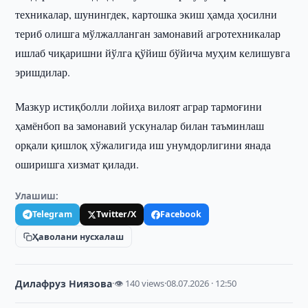
техникалар, шунингдек, картошка экиш ҳамда ҳосилни
териб олишга мўлжалланган замонавий агротехникалар
ишлаб чиқаришни йўлга қўйиш бўйича муҳим келишувга
эришдилар.
Мазкур истиқболли лойиҳа вилоят аграр тармоғини
ҳамёнбоп ва замонавий ускуналар билан таъминлаш
орқали қишлоқ хўжалигида иш унумдорлигини янада
оширишга хизмат қилади.
Улашиш:
Telegram
Twitter/X
Facebook
Ҳаволани нусхалаш
Дилафруз Ниязова
·
👁 140 views
·
08.07.2026 · 12:50