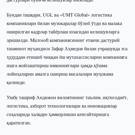
Бундан ташқари, UGL ва «UMT Global» логистика
компаниялари билан музокаралар бўлиб ўтди ва малака
оширилган кадрлар тайёрлаш юзасидан келишувларга
эришилди. Microsoft компаниясининг етакчи дастурий
таъминот муҳандиси Зафар Аҳмедов билан учрашувда эса
ҳудуддан етишиб чиққан ёш мутахассисларни компанияга
ишга жойлаштириш имкониятлари ҳамда қўшма
лойиҳаларни амалга ошириш масалалари муҳокама
қилинди.
Ушбу ташриф Андижон вилоятининг таълим, иқтисодиёт,
логистика, ахборот технологиялари ва инновациялар
соҳаларида халқаро ҳамкорликни кенгайтиришга
қаратилган.