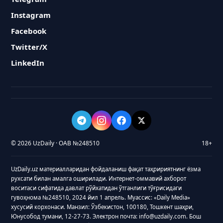
Instagram
Facebook
Twitter/X
LinkedIn
© 2026 UzDaily · ОАВ №248510
18+
UzDaily.uz материалларидан фойдаланиш фақат таҳририятнинг ёзма
рухсати билан амалга оширилади. Интернет-оммавий ахборот
воситаси сифатида давлат рўйхатидан ўтганлиги тўғрисидаги
гувоҳнома №248510, 2024 йил 1 апрель. Муассис: «Daily Media»
хусусий корхонаси. Манзил: Ўзбекистон, 100180, Тошкент шаҳри,
Юнусобод тумани, 12-27-73. Электрон почта: info@uzdaily.com. Бош