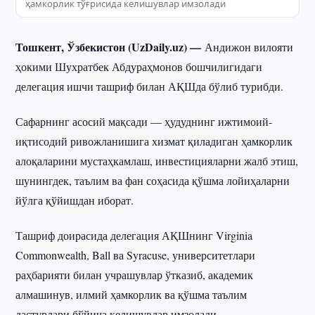
ҳамкорлик тўғрисида келишувлар имзолади
Тошкент, Ўзбекистон (UzDaily.uz) —
Андижон вилояти
ҳокими Шухратбек Абдураҳмонов бошчилигидаги
делегация ишчи ташриф билан АҚШда бўлиб турибди.
Сафарнинг асосий мақсади — ҳудуднинг ижтимоий-
иқтисодий ривожланишига хизмат қиладиган ҳамкорлик
алоқаларини мустаҳкамлаш, инвестицияларни жалб этиш,
шунингдек, таълим ва фан соҳасида қўшма лойиҳаларни
йўлга қўйишдан иборат.
Ташриф доирасида делегация АҚШнинг Virginia
Commonwealth, Ball ва Syracuse, университетлари
раҳбарияти билан учрашувлар ўтказиб, академик
алмашинув, илмий ҳамкорлик ва қўшма таълим
дастурлари бўйича келишувлар имзолади.