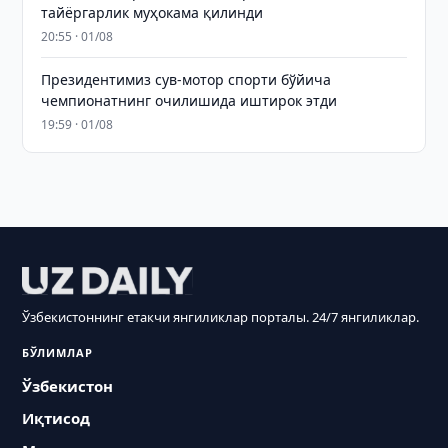
тайёргарлик муҳокама қилинди
20:55 · 01/08
Президентимиз сув-мотор спорти бўйича
чемпионатнинг очилишида иштирок этди
19:59 · 01/08
Ўзбекистоннинг етакчи янгиликлар порталы. 24/7 янгиликлар.
БЎЛИМЛАР
Ўзбекистон
Иқтисод