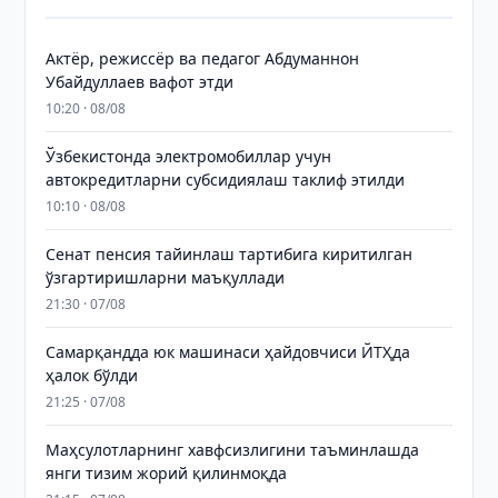
Актёр, режиссёр ва педагог Абдуманнон
Убайдуллаев вафот этди
10:20 · 08/08
Ўзбекистонда электромобиллар учун
автокредитларни субсидиялаш таклиф этилди
10:10 · 08/08
Сенат пенсия тайинлаш тартибига киритилган
ўзгартиришларни маъқуллади
21:30 · 07/08
Самарқандда юк машинаси ҳайдовчиси ЙТҲда
ҳалок бўлди
21:25 · 07/08
Маҳсулотларнинг хавфсизлигини таъминлашда
янги тизим жорий қилинмоқда