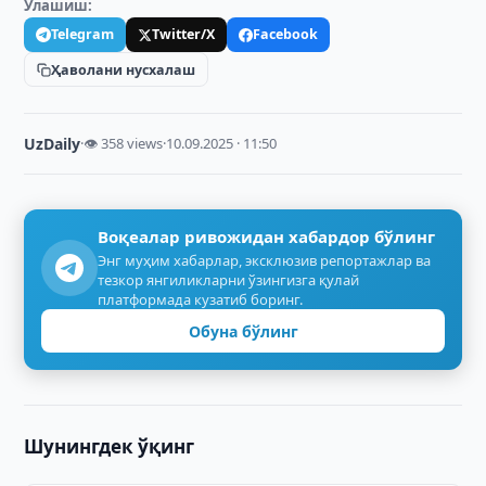
Улашиш:
Telegram
Twitter/X
Facebook
Ҳаволани нусхалаш
UzDaily
·
👁 358 views
·
10.09.2025 · 11:50
Воқеалар ривожидан хабардор бўлинг
Энг муҳим хабарлар, эксклюзив репортажлар ва
тезкор янгиликларни ўзингизга қулай
платформада кузатиб боринг.
Обуна бўлинг
Шунингдек ўқинг