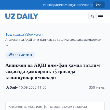
Инфографика
Махсус лойиҳалар
Ўз
Бош саҳифа
Ўзбекистон
›
›
Андижон ва АҚШ илм-фан ҳамда таълим соҳасида ҳамкорлик
…
ЎЗБЕКИСТОН
Андижон ва АҚШ илм-фан ҳамда таълим
соҳасида ҳамкорлик тўғрисида
келишувлар имзолади
UzDaily
·
10.09.2025
·
11:50
·
358 views
Андижон ва АҚШ илм-фан ҳамда таълим соҳасида