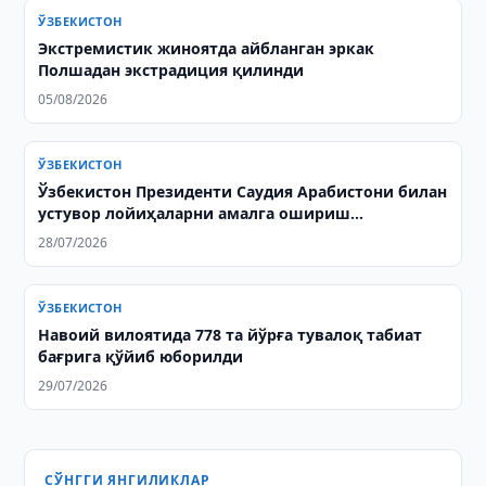
ЎЗБЕКИСТОН
Экстремистик жиноятда айбланган эркак
Полшадан экстрадиция қилинди
05/08/2026
ЎЗБЕКИСТОН
Ўзбекистон Президенти Саудия Арабистони билан
устувор лойиҳаларни амалга ошириш
масалаларини муҳокама қилди
28/07/2026
ЎЗБЕКИСТОН
Навоий вилоятида 778 та йўрға тувалоқ табиат
бағрига қўйиб юборилди
29/07/2026
СЎНГГИ ЯНГИЛИКЛАР