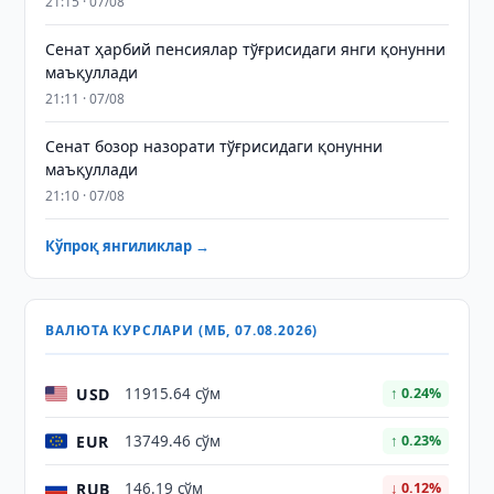
21:15 · 07/08
Сенат ҳарбий пенсиялар тўғрисидаги янги қонунни
маъқуллади
21:11 · 07/08
Сенат бозор назорати тўғрисидаги қонунни
маъқуллади
21:10 · 07/08
Кўпроқ янгиликлар →
ВАЛЮТА КУРСЛАРИ (МБ, 07.08.2026)
USD
11915.64 сўм
↑ 0.24%
EUR
13749.46 сўм
↑ 0.23%
RUB
146.19 сўм
↓ 0.12%