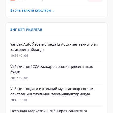
Барча валюта курслари →
ЭНГ КЎП ЎҚИЛГАН
Yandex Auto Ўзбекистонда Li Auto’нинг технологик
ҳамкорига айланди
19:56 · 01/08
Ўзбекистон ICCA халқаро ассоциациясига аъзо
бўлди
20:37 · 01/08
Ўзбекистондаги ижтимоий муассасалар соғлом
овқатланиш тизимини такомиллаштирмоқда
20:45 · 01/08
Остонада Марказий Осиё-Корея саммитига