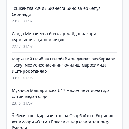
Тошкентда кичик бизнесга бино ва ер бепул
берилади
23:07 · 31/07
Саида Мирзиёева болалар майдончалари
қурилишига қарши чиқди
22:57 · 31/07
Марказий Осиё ва Озарбайжон давлат раҳбарлари
“Боку” меҳмонхонасининг очилиш маросимида
иштирок этдилар
00:01 · 01/08
Мухлиса Машарипова U17 жаҳон чемпионатида
олтин медал олди
23:45 · 31/07
Ўзбекистон, Қирғизистон ва Озарбайжон биринчи
хонимлари «Олтин Болалик» марказига ташриф
буюрди