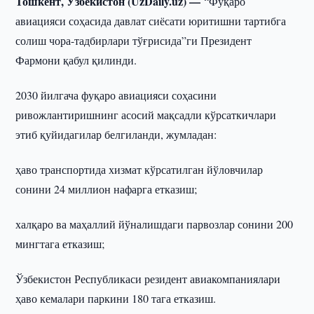
Тошкент, Ўзбекистон (UzDaily.uz) —
“Фуқаро
авиацияси соҳасида давлат сиёсати юритишни тартибга
солиш чора-тадбирлари тўғрисида”ги Президент
Фармони қабул қилинди.
2030 йилгача фуқаро авиацияси соҳасини
ривожлантиришнинг асосий мақсадли кўрсаткичлари
этиб қуйидагилар белгиланди, жумладан:
ҳаво транспортида хизмат кўрсатилган йўловчилар
сонини 24 миллион нафарга етказиш;
халқаро ва маҳаллий йўналишдаги парвозлар сонини 200
мингтага етказиш;
Ўзбекистон Республикаси резидент авиакомпаниялари
ҳаво кемалари паркини 180 тага етказиш.