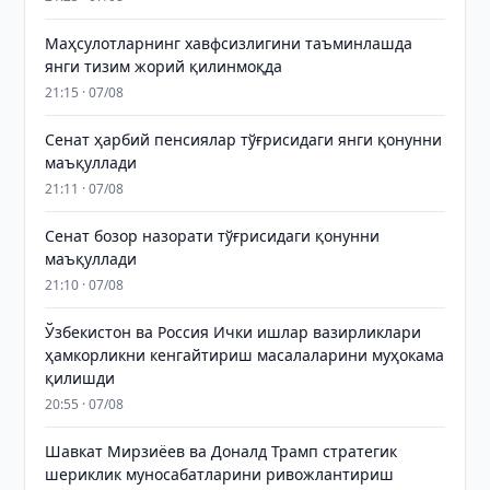
Маҳсулотларнинг хавфсизлигини таъминлашда
янги тизим жорий қилинмоқда
21:15 · 07/08
Сенат ҳарбий пенсиялар тўғрисидаги янги қонунни
маъқуллади
21:11 · 07/08
Сенат бозор назорати тўғрисидаги қонунни
маъқуллади
21:10 · 07/08
Ўзбекистон ва Россия Ички ишлар вазирликлари
ҳамкорликни кенгайтириш масалаларини муҳокама
қилишди
20:55 · 07/08
Шавкат Мирзиёев ва Доналд Трамп стратегик
шериклик муносабатларини ривожлантириш