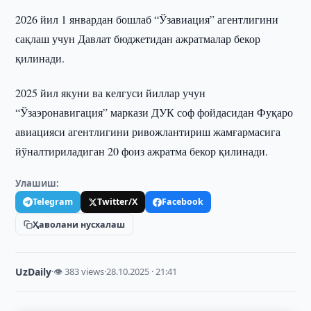
2026 йил 1 январдан бошлаб “Ўзавиация” агентлигини
сақлаш учун Давлат бюджетидан ажратмалар бекор
қилинади.
2025 йил якуни ва келгуси йиллар учун
“Ўзаэронавигация” маркази ДУК соф фойдасидан Фуқаро
авиацияси агентлигини ривожлантириш жамғармасига
йўналтириладиган 20 фоиз ажратма бекор қилинади.
Улашиш:
Telegram
Twitter/X
Facebook
Ҳаволани нусхалаш
UzDaily
·
👁 383 views
·
28.10.2025 · 21:41