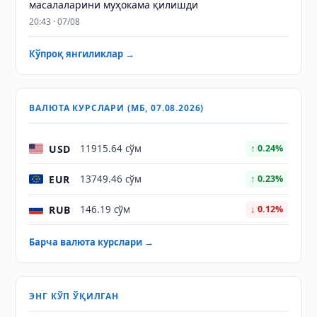
масалаларини муҳокама қилишди
20:43 · 07/08
Кўпроқ янгиликлар →
ВАЛЮТА КУРСЛАРИ (МБ, 07.08.2026)
USD
11915.64 сўм
↑ 0.24%
EUR
13749.46 сўм
↑ 0.23%
RUB
146.19 сўм
↓ 0.12%
Барча валюта курслари →
ЭНГ КЎП ЎҚИЛГАН