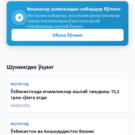
Воқеалар ривожидан хабардор бўлинг
Энг муҳим хабарлар, эксклюзив репортажлар ва
тезкор янгиликларни ўзингизга қулай
платформада кузатиб боринг.
Обуна бўлинг
Шунингдек ўқинг
ИҚТИСОД
Ўзбекистонда ичимликлар ишлаб чиқариш 15,2
трлн сўмга етди
06/08/2026
ИҚТИСОД
Ўзбекистон ва Бошқирдистон бизнес