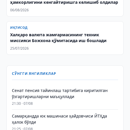
ҳамкорлигини кенгайтиришга келишиб олдилар
06/08/2026
ИҚТИСОД
Халқаро валюта жамғармасининг техник
миссияси Божхона қўмитасида иш бошлади
25/07/2026
СЎНГГИ ЯНГИЛИКЛАР
Сенат пенсия тайинлаш тартибига киритилган
ўзгартиришларни маъқуллади
21:30 · 07/08
Самарқандда юк машинаси ҳайдовчиси ЙТҲда
ҳалок бўлди
21:25 · 07/08