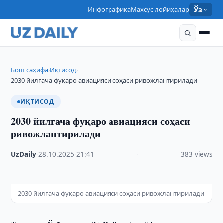
Инфографика
Махсус лойиҳалар
Ўз
Бош саҳифа
Иқтисод
›
›
2030 йилгача фуқаро авиацияси соҳаси ривожлантирилади
ИҚТИСОД
2030 йилгача фуқаро авиацияси соҳаси
ривожлантирилади
UzDaily
·
28.10.2025
·
21:41
·
383 views
2030 йилгача фуқаро авиацияси соҳаси ривожлантирилади