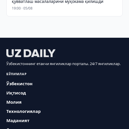
қувватлаш масалаларини муҳокама қилишди
19:00 · 05/08
Ўзбекистоннинг етакчи янгиликлар порталы. 24/7 янгиликлар.
БЎЛИМЛАР
Ўзбекистон
Иқтисод
Молия
Технологиялар
Маданият