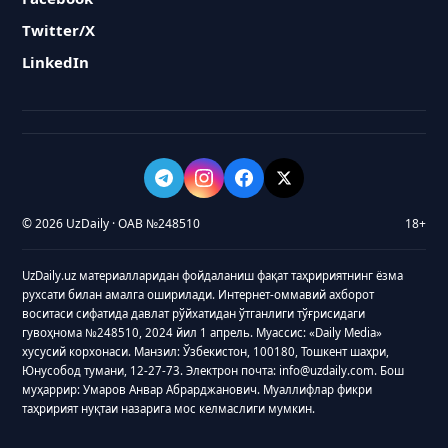
Twitter/X
LinkedIn
© 2026 UzDaily · ОАВ №248510
18+
UzDaily.uz материалларидан фойдаланиш фақат таҳририятнинг ёзма
рухсати билан амалга оширилади. Интернет-оммавий ахборот
воситаси сифатида давлат рўйхатидан ўтганлиги тўғрисидаги
гувоҳнома №248510, 2024 йил 1 апрель. Муассис: «Daily Media»
хусусий корхонаси. Манзил: Ўзбекистон, 100180, Тошкент шаҳри,
Юнусобод тумани, 12-27-73. Электрон почта: info@uzdaily.com. Бош
муҳаррир: Умаров Анвар Абрарджанович. Муаллифлар фикри
таҳририят нуқтаи назарига мос келмаслиги мумкин.