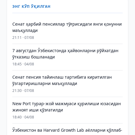
ЭНГ КЎП ЎҚИЛГАН
Сенат ҳарбий пенсиялар тўғрисидаги янги қонунни
маъқуллади
21:11 · 07/08
7 августдан Ўзбекистонда ҳайвонларни рўйхатдан
ўтказиш бошланади
18:45 · 04/08
Сенат пенсия тайинлаш тартибига киритилган
ўзгартиришларни маъқуллади
21:30 · 07/08
New Port турар-жой мажмуаси қурилиши юзасидан
жиноят иши қўзғатилди
18:40 · 04/08
Ўзбекистон ва Harvard Growth Lab аёлларни қўллаб-