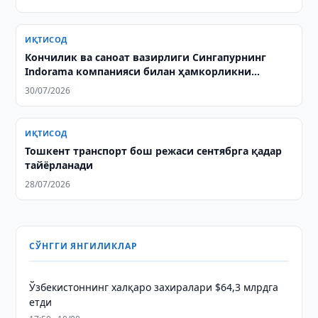
ИҚТИСОД
Кончилик ва саноат вазирлиги Cингапурнинг
Indorama компанияси билан ҳамкорликни
муҳокама қилди
30/07/2026
ИҚТИСОД
Тошкент транспорт бош режаси сентябрга қадар
тайёрланади
28/07/2026
СЎНГГИ ЯНГИЛИКЛАР
Ўзбекистоннинг халқаро захиралари $64,3 млрдга
етди