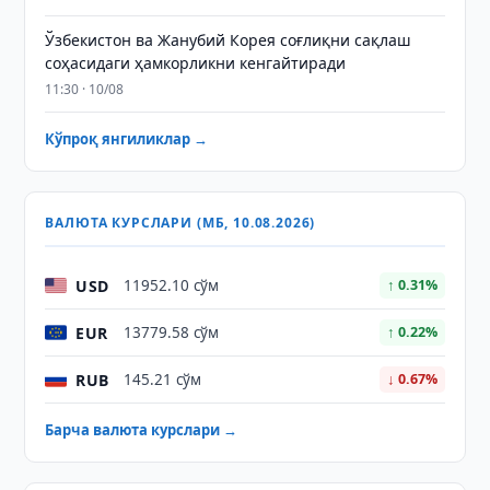
Ўзбекистон ва Жанубий Корея соғлиқни сақлаш
соҳасидаги ҳамкорликни кенгайтиради
11:30 · 10/08
Кўпроқ янгиликлар →
ВАЛЮТА КУРСЛАРИ (МБ, 10.08.2026)
USD
11952.10 сўм
↑ 0.31%
EUR
13779.58 сўм
↑ 0.22%
RUB
145.21 сўм
↓ 0.67%
Барча валюта курслари →