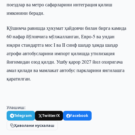
поездлар ва метро сафарларини интеграция қилиш
имконини беради.
Қўшимча равишда ҳукумат ҳайдовчи билан бирга камида
60 нафар йўловчига мўлжалланган, Евро-5 ва ундан
юқори стандартга мос I ва II синф шаҳар ҳамда шаҳар
атрофи автобусларини импорт қилишда утилизация
йиғимидан озод қилди. Ушбу қарор 2027 йил охиригача
амал қилади ва мамлакат автобус паркларини янгилашга
қаратилган.
Улашиш:
Telegram
Twitter/X
Facebook
Ҳаволани нусхалаш