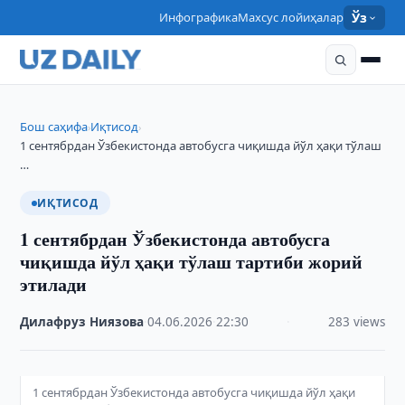
Инфографика
Махсус лойиҳалар
Ўз
Бош саҳифа
Иқтисод
›
›
1 сентябрдан Ўзбекистонда автобусга чиқишда йўл ҳақи тўлаш
…
ИҚТИСОД
1 сентябрдан Ўзбекистонда автобусга
чиқишда йўл ҳақи тўлаш тартиби жорий
этилади
Дилафруз Ниязова
·
04.06.2026
·
22:30
·
283 views
1 сентябрдан Ўзбекистонда автобусга чиқишда йўл ҳақи