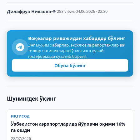
Дилафруз Ниязова
·
👁 283 views
·
04.06.2026 · 22:30
Воқеалар ривожидан хабардор бўлинг
Энг муҳим хабарлар, эксклюзив репортажлар ва
тезкор янгиликларни ўзингизга қулай
платформада кузатиб боринг.
Обуна бўлинг
Шунингдек ўқинг
ИҚТИСОД
Ўзбекистон аэропортларида йўловчи оқими 16%
га ошди
28/07/2026