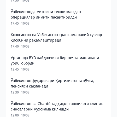
17:50 · 10/08
Ўзбекистонда мижозни текширмасдан
операциялар лимити пасайтирилди
17:45 · 10/08
Қозоғистон ва Ўзбекистон трансчегаравий сувлар
ҳисобини рақамлаштиради
17:40 · 10/08
Урганчда BYD ҳайдовчиси бир нечта машинани
уриб юборди
12:45 · 10/08
Ўзбекистон фуқаролари Қирғизистонга кўчса,
пенсияси сақланади
12:30 · 10/08
Ўзбекистон ва Charité тадқиқот ташкилоти клиник
синовларни муҳокама қилишди
12:00 · 10/08