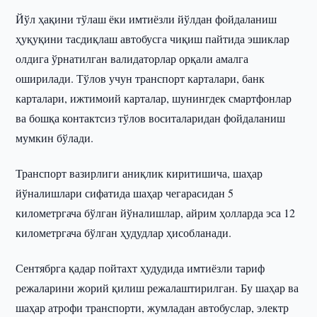
Йўл ҳақини тўлаш ёки имтиёзли йўлдан фойдаланиш
ҳуқуқини тасдиқлаш автобусга чиқиш пайтида эшиклар
олдига ўрнатилган валидаторлар орқали амалга
оширилади. Тўлов учун транспорт карталари, банк
карталари, ижтимоий карталар, шунингдек смартфонлар
ва бошқа контактсиз тўлов воситаларидан фойдаланиш
мумкин бўлади.
Транспорт вазирлиги аниқлик киритишича, шаҳар
йўналишлари сифатида шаҳар чегарасидан 5
километргача бўлган йўналишлар, айрим ҳолларда эса 12
километргача бўлган ҳудудлар ҳисобланади.
Сентябрга қадар пойтахт ҳудудида имтиёзли тариф
режаларини жорий қилиш режалаштирилган. Бу шаҳар ва
шаҳар атрофи транспорти, жумладан автобуслар, электр