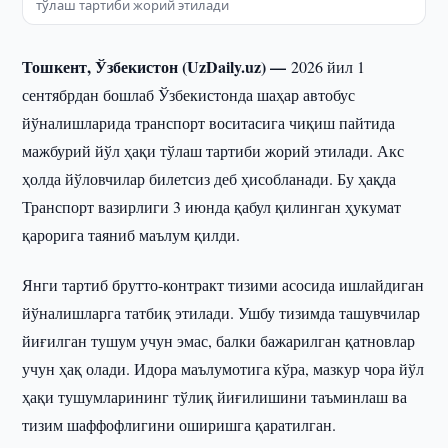
тўлаш тартиби жорий этилади
Тошкент, Ўзбекистон (UzDaily.uz) —
2026 йил 1
сентябрдан бошлаб Ўзбекистонда шаҳар автобус
йўналишларида транспорт воситасига чиқиш пайтида
мажбурий йўл ҳақи тўлаш тартиби жорий этилади. Акс
ҳолда йўловчилар билетсиз деб ҳисобланади. Бу ҳақда
Транспорт вазирлиги 3 июнда қабул қилинган ҳукумат
қарорига таяниб маълум қилди.
Янги тартиб брутто-контракт тизими асосида ишлайдиган
йўналишларга татбиқ этилади. Ушбу тизимда ташувчилар
йиғилган тушум учун эмас, балки бажарилган қатновлар
учун ҳақ олади. Идора маълумотига кўра, мазкур чора йўл
ҳақи тушумларининг тўлиқ йиғилишини таъминлаш ва
тизим шаффофлигини оширишга қаратилган.