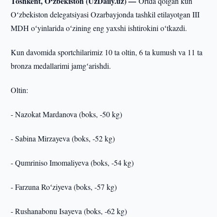
Toshkent, O‘zbekiston (UzDaily.uz) —
Ortda qolgan kun
Oʻzbekiston delegatsiyasi Ozarbayjonda tashkil etilayotgan III
MDH oʻyinlarida oʻzining eng yaxshi ishtirokini oʻtkazdi.
Kun davomida sportchilarimiz 10 ta oltin, 6 ta kumush va 11 ta
bronza medallarimi jamgʻarishdi.
Oltin:
- Nazokat Mardanova (boks, -50 kg)
- Sabina Mirzayeva (boks, -52 kg)
- Qumriniso Imomaliyeva (boks, -54 kg)
- Farzuna Roʻziyeva (boks, -57 kg)
- Rushanabonu Isayeva (boks, -62 kg)