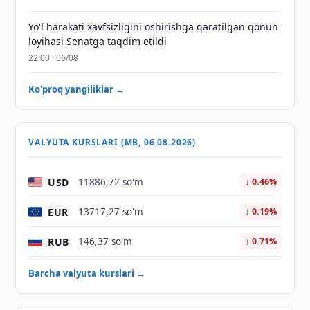
Yo'l harakati xavfsizligini oshirishga qaratilgan qonun
loyihasi Senatga taqdim etildi
22:00 · 06/08
Ko'proq yangiliklar →
VALYUTA KURSLARI (MB, 06.08.2026)
USD
11886,72 so'm
↓ 0.46%
EUR
13717,27 so'm
↓ 0.19%
RUB
146,37 so'm
↓ 0.71%
Barcha valyuta kurslari →