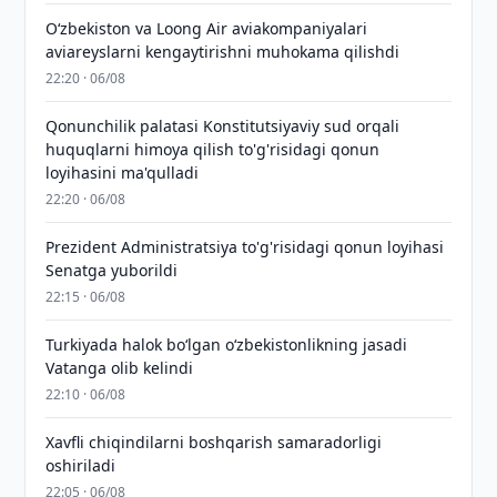
Oʻzbekiston va Loong Air aviakompaniyalari
aviareyslarni kengaytirishni muhokama qilishdi
22:20 · 06/08
Qonunchilik palatasi Konstitutsiyaviy sud orqali
huquqlarni himoya qilish to'g'risidagi qonun
loyihasini ma'qulladi
22:20 · 06/08
Prezident Administratsiya to'g'risidagi qonun loyihasi
Senatga yuborildi
22:15 · 06/08
Turkiyada halok bo‘lgan o‘zbekistonlikning jasadi
Vatanga olib kelindi
22:10 · 06/08
Xavfli chiqindilarni boshqarish samaradorligi
oshiriladi
22:05 · 06/08