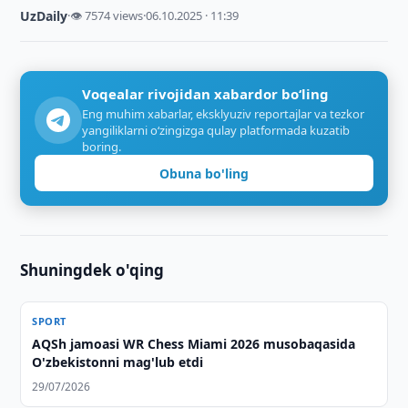
UzDaily
·
👁 7574 views
·
06.10.2025 · 11:39
Voqealar rivojidan xabardor bo‘ling
Eng muhim xabarlar, eksklyuziv reportajlar va tezkor
yangiliklarni o‘zingizga qulay platformada kuzatib
boring.
Obuna bo'ling
Shuningdek o'qing
SPORT
AQSh jamoasi WR Chess Miami 2026 musobaqasida
O'zbekistonni mag'lub etdi
29/07/2026