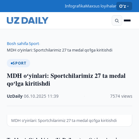
Infografika
Maxsus loyihalar
O'z
Bosh sahifa
Sport
›
›
MDH oʻyinlari: Sportchilarimiz 27 ta medal qoʻlga kiritishdi
SPORT
MDH oʻyinlari: Sportchilarimiz 27 ta medal
qoʻlga kiritishdi
UzDaily
·
06.10.2025
·
11:39
·
7574 views
MDH oʻyinlari: Sportchilarimiz 27 ta medal qoʻlga kiritishdi