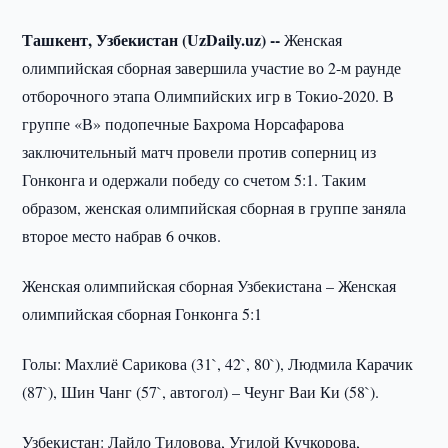
Ташкент, Узбекистан (UzDaily.uz) --
Женская
олимпийская сборная завершила участие во 2-м раунде
отборочного этапа Олимпийских игр в Токио-2020. В
группе «В» подопечные Бахрома Норсафарова
заключительный матч провели против соперниц из
Гонконга и одержали победу со счетом 5:1. Таким
образом, женская олимпийская сборная в группе заняла
второе место набрав 6 очков.
Женская олимпийская сборная Узбекистана – Женская
олимпийская сборная Гонконга 5:1
Голы: Махлиё Сарикова (31`, 42`, 80`), Людмила Карачик
(87`), Шин Чанг (57`, автогол) – Чеунг Ваи Ки (58`).
Узбекистан: Лайло Тиловова, Угилой Кучкорова,