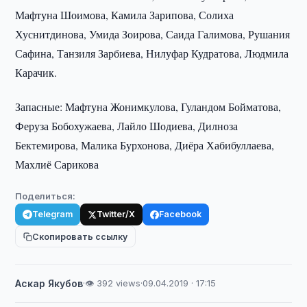
Мафтуна Шоимова, Камила Зарипова, Солиха
Хуснитдинова, Умида Зоирова, Саида Галимова, Рушания
Сафина, Танзиля Зарбиева, Нилуфар Кудратова, Людмила
Карачик.
Запасные: Мафтуна Жонимкулова, Гуландом Бойматова,
Феруза Бобохужаева, Лайло Шодиева, Дилноза
Бектемирова, Малика Бурхонова, Диёра Хабибуллаева,
Махлиё Сарикова
Поделиться:
Telegram
Twitter/X
Facebook
Скопировать ссылку
Аскар Якубов
·
👁 392 views
·
09.04.2019 · 17:15