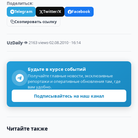
Поделиться:
Telegram
Twitter/X
Facebook
Скопировать ссылку
UzDaily
·
👁 2163 views
·
02.08.2010 · 16:14
Будьте в курсе событий
Получайте главные новости, эксклюзивные
репортажи и оперативные обновления там, где
вам удобно.
Подписывайтесь на наш канал
Читайте также