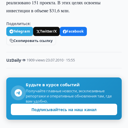
реализовано 151 проекта. В этих целях освоены
инвестиции в объеме $31,6 млн.
Поделиться:
Telegram
Twitter/X
Facebook
Скопировать ссылку
UzDaily
·
👁 1909 views
·
23.07.2010 · 15:55
Будьте в курсе событий
Получайте главные новости, эксклюзивные
репортажи и оперативные обновления там, где
вам удобно.
Подписывайтесь на наш канал