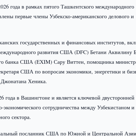
2026 года в рамках пятого Ташкентского международного
влены первые члены Узбекско-американского делового и
канских государственных и финансовых институтов, вк
международного развития США (DFC) Бетани Аквилину Б
ого банка США (EXIM) Сару Виттен, помощника министр
кретаря США по вопросам экономики, энергетики и биз
 Джонатана Хеника.
26 года в Вашингтоне и является ключевой двусторонней
о-экономического сотрудничества между Узбекистаном и
ого сектора.
циальный посланник США по Южной и Центральной Ази