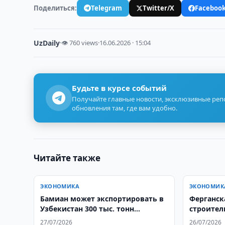
Поделиться:
Telegram
Twitter/X
Faceboo
UzDaily
·
👁 760 views
·
16.06.2026 · 15:04
Будьте в курсе событий
Получайте главные новости, эксклюзивные ре
обновления там, где вам удобно.
Читайте также
ЭКОНОМИКА
ЭКОНОМИК
Бамиан может экспортировать в
Ферганск
Узбекистан 300 тыс. тонн
строител
картофеля
с Китаем
27/07/2026
26/07/2026