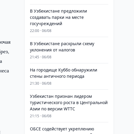
В Узбекистане предложили
создавать парки на месте
госучреждений
22:00 · 06/08
лючая
В Узбекистане раскрыли схему
уклонения от налогов
рез,
21:45 · 06/08
а
неса
На городище Куббо обнаружили
стены античного периода
21:30 · 06/08
Узбекистан признан лидером
туристического роста в Центральной
Азии по версии WTTC
21:15 · 06/08
ОБСЕ содействует укреплению
и