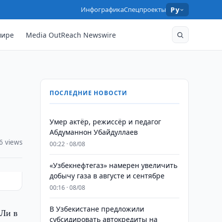
Инфографика
Спецпроекты
Ру
мире
Media OutReach Newswire
ПОСЛЕДНИЕ НОВОСТИ
Умер актёр, режиссёр и педагог
Абдуманнон Убайдуллаев
6 views
00:22 · 08/08
«Узбекнефтегаз» намерен увеличить
добычу газа в августе и сентябре
00:16 · 08/08
В Узбекистане предложили
 Ли в
субсидировать автокредиты на