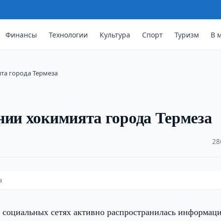
Финансы
Технологии
Культура
Спорт
Туризм
В 
та города Термеза
нии хокимията города Термеза
·
28
а
 социальных сетях активно распространилась информаци