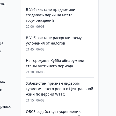
зке
В Узбекистане предложили
создавать парки на месте
госучреждений
22:00 · 06/08
В Узбекистане раскрыли схему
да
уклонения от налогов
21:45 · 06/08
у
На городище Куббо обнаружили
стены античного периода
21:30 · 06/08
ных
Узбекистан признан лидером
о,
туристического роста в Центральной
Азии по версии WTTC
21:15 · 06/08
ярных
ОБСЕ содействует укреплению