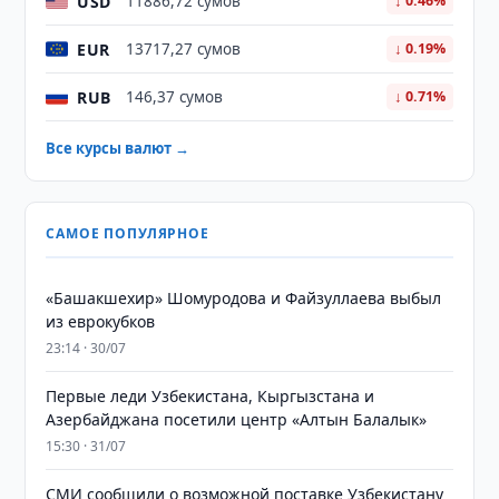
USD
11886,72 сумов
↓ 0.46%
EUR
13717,27 сумов
↓ 0.19%
RUB
146,37 сумов
↓ 0.71%
Все курсы валют →
САМОЕ ПОПУЛЯРНОЕ
«Башакшехир» Шомуродова и Файзуллаева выбыл
из еврокубков
23:14 · 30/07
Первые леди Узбекистана, Кыргызстана и
Азербайджана посетили центр «Алтын Балалык»
15:30 · 31/07
СМИ сообщили о возможной поставке Узбекистану