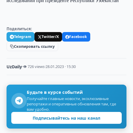
исследований при Президенте Республики Узбекистан
Поделиться:
Telegram
Twitter/X
Facebook
Скопировать ссылку
UzDaily
·
👁 726 views
·
28.01.2023 · 15:30
Будьте в курсе событий
Получайте главные новости, эксклюзивные
репортажи и оперативные обновления там, где
вам удобно.
Подписывайтесь на наш канал