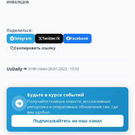
инвалидов
Поделиться:
Telegram
Twitter/X
Facebook
Скопировать ссылку
UzDaily
·
👁 3196 views
·
26.01.2022 · 15:53
Будьте в курсе событий
Получайте главные новости, эксклюзивные
репортажи и оперативные обновления там, где
вам удобно.
Подписывайтесь на наш канал