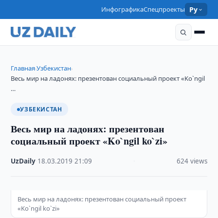
Инфографика
Спецпроекты
Ру
Главная
Узбекистан
›
›
Весь мир на ладонях: презентован социальный проект «Ko`ngil
…
УЗБЕКИСТАН
Весь мир на ладонях: презентован
социальный проект «Ko`ngil ko`zi»
UzDaily
·
18.03.2019
·
21:09
·
624 views
Весь мир на ладонях: презентован социальный проект
«Ko`ngil ko`zi»