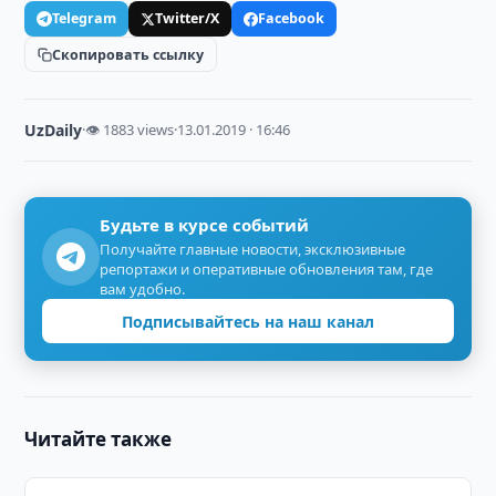
Telegram
Twitter/X
Facebook
Скопировать ссылку
UzDaily
·
👁 1883 views
·
13.01.2019 · 16:46
Будьте в курсе событий
Получайте главные новости, эксклюзивные
репортажи и оперативные обновления там, где
вам удобно.
Подписывайтесь на наш канал
Читайте также