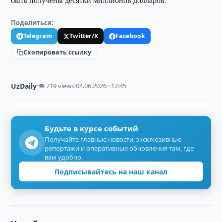
Поделиться:
Telegram
Twitter/X
Facebook
Скопировать ссылку
UzDaily
·
👁 719 views
·
04.06.2026 · 12:45
Будьте в курсе событий
Получайте главные новости, эксклюзивные
репортажи и оперативные обновления там, где
вам удобно.
Подписывайтесь на наш канал