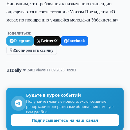
Напомним, что требования к назначению стипендии
определяются в соответствии с Указом Президента «О
мерах по поощрению учащейся молодёжи Узбекистана».
Поделиться:
Telegram
Twitter/X
Facebook
Скопировать ссылку
UzDaily
·
👁 2402 views
·
11.09.2025 · 09:03
Будьте в курсе событий
Получайте главные новости, эксклюзивные
репортажи и оперативные обновления там, где
вам удобно.
Подписывайтесь на наш канал