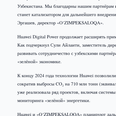
Узбекистана. Мы благодарны нашим партнёрам из
станет катализатором для дальнейшего внедрен
Эргашев, директор «O‘ZIMPEKSALOQA».
Huawei Digital Power продолжает расширять пр
Как подчеркнул Сули Айлаити, заместитель дир
развивать сотрудничество с узбекскими партнёр
«зелёной» экономике.
К концу 2024 года технологии Huawei позволили
сократив выбросы CO₂ на 710 млн тонн (эквивал
уже реализовала ряд проектов, включая системы
мониторинга «зелёной» энергетики.
Huawei и «O‘ZIMPEKSALOQA» планируют дальн