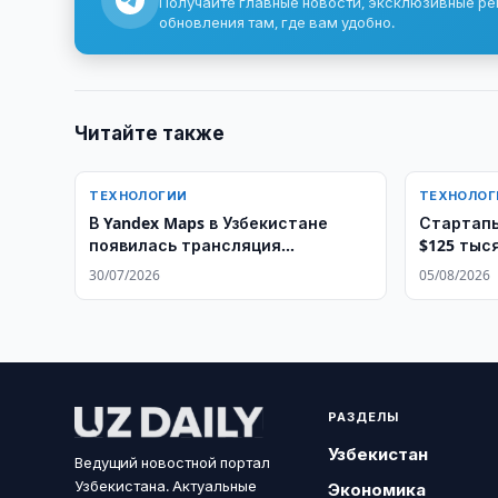
Получайте главные новости, эксклюзивные р
обновления там, где вам удобно.
Читайте также
ТЕХНОЛОГИИ
ТЕХНОЛОГ
В Yandex Maps в Узбекистане
Стартапы
появилась трансляция
$125 тыся
геопозиции
президен
30/07/2026
05/08/2026
продолж
РАЗДЕЛЫ
Узбекистан
Ведущий новостной портал
Узбекистана. Актуальные
Экономика