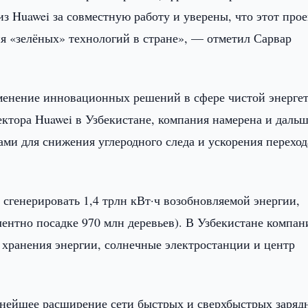
 Huawei за совместную работу и уверены, что этот прое
ия «зелёных» технологий в стране», — отметил Сарвар
именение инновационных решений в сфере чистой энерге
ектора Huawei в Узбекистане, компания намерена и даль
ами для снижения углеродного следа и ускорения переход
 сгенерировать 1,4 трлн кВт·ч возобновляемой энергии,
ентно посадке 970 млн деревьев). В Узбекистане компан
 хранения энергии, солнечные электростанции и центр
ейшее расширение сети быстрых и сверхбыстрых заряд