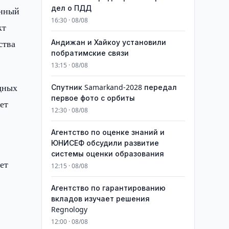
дел о ПДД
енный
16:30 · 08/08
кт
ства
Андижан и Хайкоу установили
побратимские связи
13:15 · 08/08
дных
Спутник Samarkand-2028 передал
первое фото с орбиты
ет
12:30 · 08/08
Агентство по оценке знаний и
ЮНИСЕФ обсудили развитие
системы оценки образования
ет
12:15 · 08/08
Агентство по гарантированию
вкладов изучает решения
Regnology
12:00 · 08/08