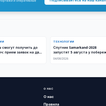
Подписывайтесь на наш канал
епортажи и оперативные
ИИ
ТЕХНОЛОГИИ
 смогут получить до
Спутник Samarkand-2028
ч: прием заявок на два
запустят 5 августа у побере
тских конкурса
Китая
04/08/2026
ается
О НАС
О нас
Правила