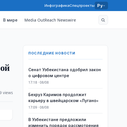
Инфографика
Спецпроекты
Ру
В мире
Media OutReach Newswire
ПОСЛЕДНИЕ НОВОСТИ
рой
Сенат Узбекистана одобрил закон
о цифровом центре
17:18 · 08/08
9 views
Бехруз Каримов продолжит
карьеру в швейцарском «Лугано»
17:09 · 08/08
В Узбекистане предложили
изменить порядок рассмотрения