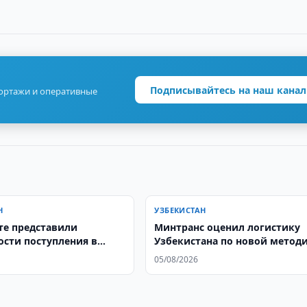
Подписывайтесь на наш канал
портажи и оперативные
Н
УЗБЕКИСТАН
те представили
Минтранс оценил логистику
сти поступления в
Узбекистана по новой метод
ГТУ имени Баумана
ВБ
05/08/2026