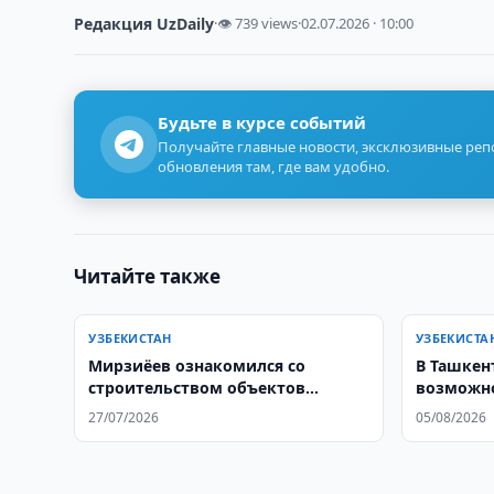
Редакция UzDaily
·
👁 739 views
·
02.07.2026 · 10:00
Будьте в курсе событий
Получайте главные новости, эксклюзивные ре
обновления там, где вам удобно.
Читайте также
УЗБЕКИСТАН
УЗБЕКИСТА
Мирзиёев ознакомился со
В Ташкен
строительством объектов
возможно
Нового Ташкента
филиал М
27/07/2026
05/08/2026