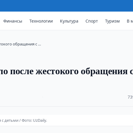
Финансы
Технологии
Культура
Спорт
Туризм
В 
токого обращения с …
ло после жестокого обращения 
·
73
 детьми / Фото: UzDaily.