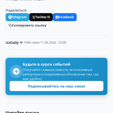
Поделиться:
Telegram
Twitter/X
Facebook
Скопировать ссылку
UzDaily
·
👁 1046 views
·
11.06.2026 · 23:08
Будьте в курсе событий
Получайте главные новости, эксклюзивные
репортажи и оперативные обновления там, где
вам удобно.
Подписывайтесь на наш канал
Читайте также