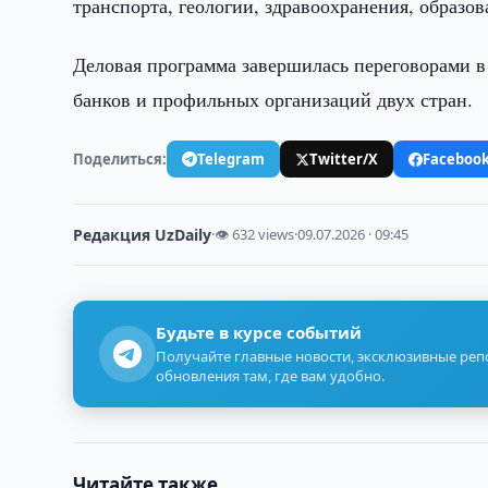
транспорта, геологии, здравоохранения, образ
Деловая программа завершилась переговорами в
банков и профильных организаций двух стран.
Поделиться:
Telegram
Twitter/X
Faceboo
Редакция UzDaily
·
👁 632 views
·
09.07.2026 · 09:45
Будьте в курсе событий
Получайте главные новости, эксклюзивные ре
обновления там, где вам удобно.
Читайте также