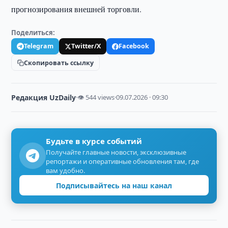
прогнозирования внешней торговли.
Поделиться:
Telegram
Twitter/X
Facebook
Скопировать ссылку
Редакция UzDaily
·
👁 544 views
·
09.07.2026 · 09:30
Будьте в курсе событий
Получайте главные новости, эксклюзивные
репортажи и оперативные обновления там, где
вам удобно.
Подписывайтесь на наш канал