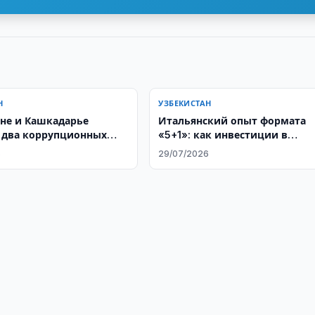
Н
УЗБЕКИСТАН
не и Кашкадарье
Итальянский опыт формата
 два коррупционных
«5+1»: как инвестиции в
ения
человеческий капитал
6
29/07/2026
становятся основой
стратегического партнерства 
Центральной Азией