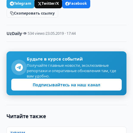
Telegram
Twitter/X
Facebook
Скопировать ссылку
UzDaily
·
👁 534 views
·
23.05.2019 · 17:44
Будьте в курсе событий
Получайте главные новости, эксклюзивные
репортажи и оперативные обновления там, где
вам удобно.
Подписывайтесь на наш канал
Читайте также
ТУРИЗМ