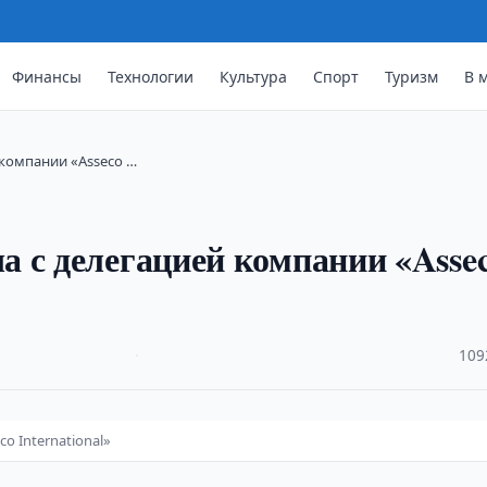
Финансы
Технологии
Культура
Спорт
Туризм
В 
компании «Asseco …
 с делегацией компании «Asse
·
109
o International»