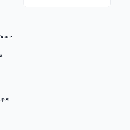
т
более
а.
аров