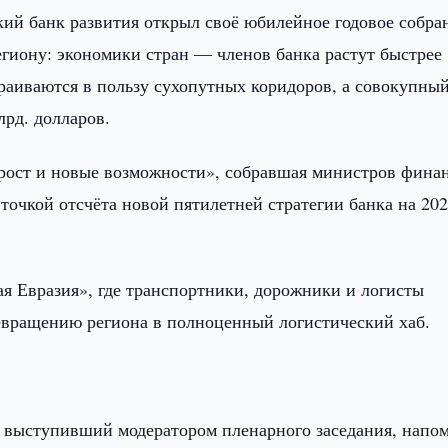
ий банк развития открыл своё юбилейное годовое собра
егиону: экономики стран — членов банка растут быстрее
раиваются в пользу сухопутных коридоров, а совокупн
лрд. долларов.
 рост и новые возможности», собравшая министров фина
 точкой отсчёта новой пятилетней стратегии банка на 20
я Евразия», где транспортники, дорожники и логисты
ревращению региона в полноценный логистический хаб.
 выступивший модератором пленарного заседания, напо