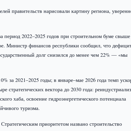
лей правительств нарисовали картину региона, уверенн
за период 2022–2025 годов при строительном буме свыше
трое. Министр финансов республики сообщил, что дефици
осударственный долг снизился до менее чем 22% — «мы
% за 2021–2025 годы; в январе–мае 2026 года темп уско
ыре стратегических вектора до 2030 года: реиндустриали
кого хаба, освоение гидроэнергетического потенциала
ойчивого туризма.
 Стратегическим приоритетом названо строительство