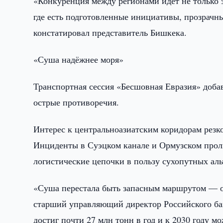
«Конкуренция между регионами идёт не только за
где есть подготовленные инициативы, прозрач
констатировал представитель Бишкека.
«Суша надёжнее моря»
Транспортная сессия «Бесшовная Евразия» доба
острые противоречия.
Интерес к центральноазиатским коридорам резк
Инциденты в Суэцком канале и Ормузском проли
логистические цепочки в пользу сухопутных аль
«Суша перестала быть запасным маршрутом — о
старший управляющий директор Российского ба
достиг почти 27 млн тонн в год и к 2030 году м