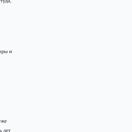
туда,
фры и
уже
ь лет