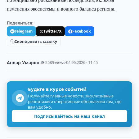
изменения экосистемы и водного баланса региона.
Поделиться:
Telegram
Twitter/X
Facebook
Скопировать ссылку
Анвар Умаров
·
👁 2589 views
·
04.06.2026 · 11:45
Будьте в курсе событий
Получайте главные новости, эксклюзивные
репортажи и оперативные обновления там, где
вам удобно.
Подписывайтесь на наш канал