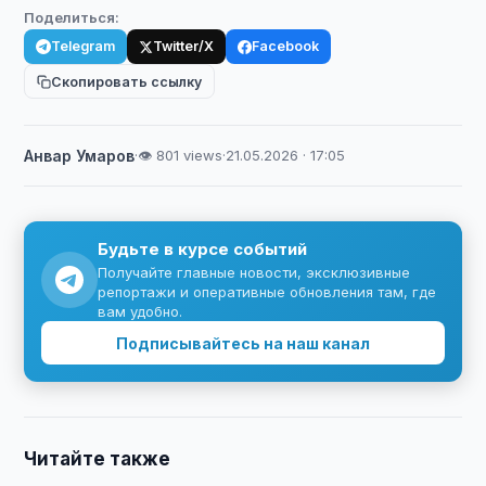
Поделиться:
Telegram
Twitter/X
Facebook
Скопировать ссылку
Анвар Умаров
·
👁 801 views
·
21.05.2026 · 17:05
Будьте в курсе событий
Получайте главные новости, эксклюзивные
репортажи и оперативные обновления там, где
вам удобно.
Подписывайтесь на наш канал
Читайте также