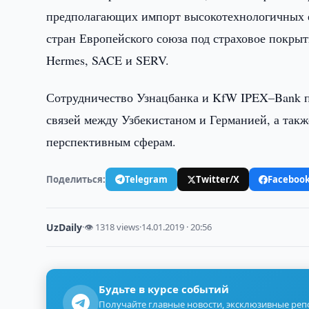
предполагающих импорт высокотехнологичных е
стран Европейского союза под страховое покрыт
Hermes, SACE и SERV.
Сотрудничество Узнацбанка и KfW IPEX–Bank п
связей между Узбекистаном и Германией, а так
перспективным сферам.
Поделиться:
Telegram
Twitter/X
Faceboo
UzDaily
·
👁 1318 views
·
14.01.2019 · 20:56
Будьте в курсе событий
Получайте главные новости, эксклюзивные ре