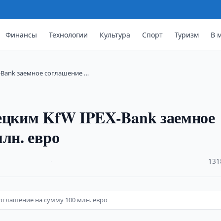
Финансы
Технологии
Культура
Спорт
Туризм
В 
-Bank заемное соглашение …
мецким KfW IPEX-Bank заемное
лн. евро
·
131
оглашение на сумму 100 млн. евро