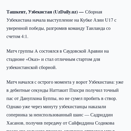
Ташкент, Узбекистан (UzDaily.uz) —
Сборная
Узбекистана начала выступление на Кубке Азии U17 с
уверенной победы, разгромив команду Таиланда со
счетом 4:1.
Матч группы A состоялся в Саудовской Аравии на
стадионе «Оказ» и стал отличным стартом для
узбекистанской сборной.
Матч начался с острого момента у ворот Узбекистана: уже
в дебютные секунды Наттакит Пхосри получил точный
пас от Данупхона Буппы, но не сумел пробить в створ.
Однако уже через минуту узбекистанцы наказали
соперника за неиспользованный шанс — Садриддин
Хасанов, получив передачу от Сайфиддина Содикова
после его сольного прохода, уверенно отправил мяч в