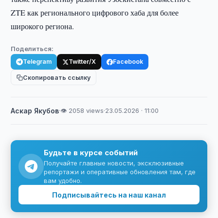
ZTE как регионального цифрового хаба для более
широкого региона.
Поделиться:
Telegram
Twitter/X
Facebook
Скопировать ссылку
Аскар Якубов
·
👁 2058 views
·
23.05.2026 · 11:00
Будьте в курсе событий
Получайте главные новости, эксклюзивные
репортажи и оперативные обновления там, где
вам удобно.
Подписывайтесь на наш канал