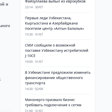
Файзуллаева выбыл из еврокубков
ой и
23:14 · 30/07
Первые леди Узбекистана,
Кыргызстана и Азербайджана
ьного
посетили центр «Алтын Балалык»
15:30 · 31/07
СМИ сообщили о возможной
поставке Узбекистану истребителей
J-10CE
10:00 · 31/07
В Узбекистане предложили изменить
финансирование общественного
х
транспорта
14:30 · 02/08
Минэнерго призвало бизнес
требовать подключение к сетям
21:00 · 31/07