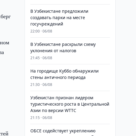
В Узбекистане предложили
нберг
создавать парки на месте
госучреждений
22:00 · 06/08
аном
В Узбекистане раскрыли схему
уклонения от налогов
ла
21:45 · 06/08
На городище Куббо обнаружили
стены античного периода
21:30 · 06/08
Узбекистан признан лидером
туристического роста в Центральной
Азии по версии WTTC
21:15 · 06/08
ОБСЕ содействует укреплению
стей