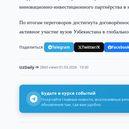
инновационно-инвестиционного партнёрства в 
По итогам переговоров достигнута договорённо
активное участие вузов Узбекистана в глобальн
Поделиться:
Telegram
Twitter/X
Faceboo
UzDaily
·
👁 2843 views
·
01.03.2026 · 10:30
Будьте в курсе событий
Получайте главные новости, эксклюзивные ре
обновления там, где вам удобно.