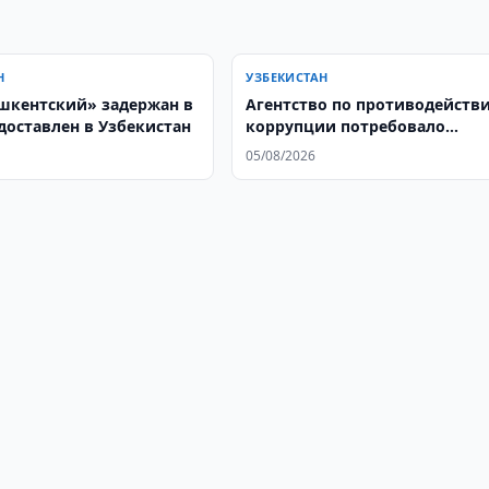
Н
УЗБЕКИСТАН
шкентский» задержан в
Агентство по противодейств
 доставлен в Узбекистан
коррупции потребовало
проверить хокима района
05/08/2026