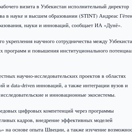
рабочего визита в Узбекистан исполнительный директор
а в науке и высшем образовании (STINT) Андреас Гёте
азования, науки и инноваций, сообщает ИА «Дунё».
го укрепления научного сотрудничества между Узбекист
ых программ и повышения институционального потенциа
естных научно-исследовательских проектов в областях
й и data-driven инноваций, а также интеграции вузов и
 исследовательские и инновационные экосистемы.
редовых цифровых компетенций через программы
нтливых кадров, внедрение эффективных моделей
ь» на основе опыта Швеции, а также изучение возможно