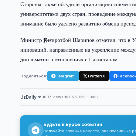
Стороны также обсудили организацию совместн
университетами двух стран, проведение междун
внимание было уделено развитию обмена препод
Министр Қўнғиротбой Шарипов отметил, что в У
инноваций, направленные на укрепление междун
дипломатии в отношениях с Пакистаном.
Поделиться:
Telegram
Twitter/X
Faceboo
UzDaily
·
👁 1037 views
·
16.05.2026 · 10:00
Будьте в курсе событий
Получайте главные новости, эксклюзивные р