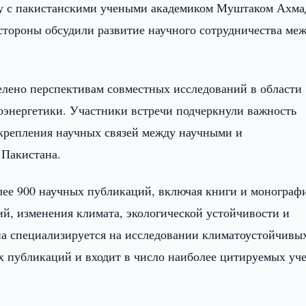
чу с пакистанскими учеными академиком Муштаком Ахма
стороны обсудили развитие научного сотрудничества ме
елено перспективам совместных исследований в области
иоэнергетики. Участники встречи подчеркнули важность
укрепления научных связей между научными и
 Пакистана.
ее 900 научных публикаций, включая книги и монограф
й, изменения климата, экологической устойчивости и
на специализируется на исследовании климатоустойчивы
ых публикаций и входит в число наиболее цитируемых уч