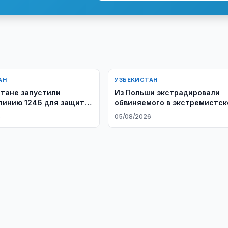
АН
УЗБЕКИСТАН
стане запустили
Из Польши экстрадировали
линию 1246 для защиты
обвиняемого в экстремистс
преступлении
6
05/08/2026