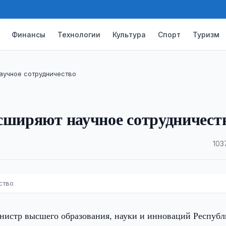
Финансы
Технологии
Культура
Спорт
Туризм
аучное сотрудничество
сширяют научное сотрудничест
·
103
ство
инистр высшего образования, науки и инноваций Респуб