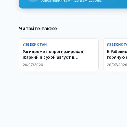
обновления там, где вам удобно.
Читайте также
УЗБЕКИСТАН
УЗБЕКИСТ
Узгидромет спрогнозировал
В Узбеки
жаркий и сухой август в
горячую 
Узбекистане
детей
29/07/2026
28/07/202