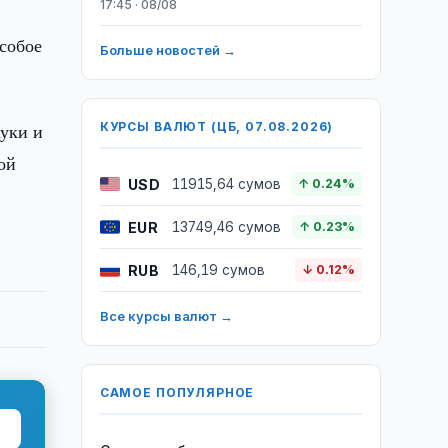
17:45 · 08/08
собое
Больше новостей →
ауки и
КУРСЫ ВАЛЮТ (ЦБ, 07.08.2026)
ой
USD
11915,64 сумов
↑ 0.24%
EUR
13749,46 сумов
↑ 0.23%
RUB
146,19 сумов
↓ 0.12%
Все курсы валют →
САМОЕ ПОПУЛЯРНОЕ