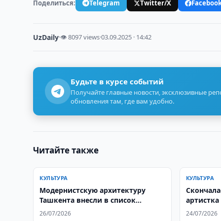
Поделиться:
Telegram
Twitter/X
Faceboo
UzDaily
·
👁 8097 views
·
03.09.2025 · 14:42
Будьте в курсе событий
Получайте главные новости, эксклюзивные ре
обновления там, где вам удобно.
Читайте также
КУЛЬТУРА
КУЛЬТУРА
Модернистскую архитектуру
Скончала
Ташкента внесли в список
артистка
ЮНЕСКО
Мадрахи
26/07/2026
24/07/2026