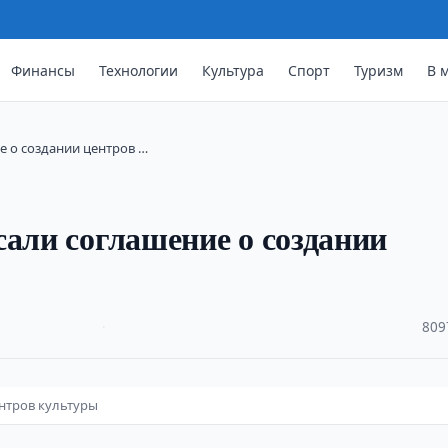
Финансы
Технологии
Культура
Спорт
Туризм
В 
е о создании центров …
сали соглашение о создании
·
809
ентров культуры