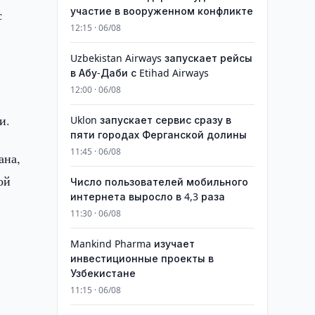
участие в вооруженном конфликте
с
12:15 · 06/08
Uzbekistan Airways запускает рейсы
в Абу-Даби с Etihad Airways
12:00 · 06/08
и.
Uklon запускает сервис сразу в
пяти городах Ферганской долины
11:45 · 06/08
ана,
ой
Число пользователей мобильного
интернета выросло в 4,3 раза
11:30 · 06/08
Mankind Pharma изучает
инвестиционные проекты в
Узбекистане
11:15 · 06/08