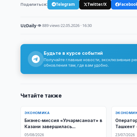
Поделиться:
Telegram
Twitter/X
Faceboo
UzDaily
·
👁 889 views
·
22.05.2026 · 16:30
Будьте в курсе событий
Получайте главные новости, эксклюзивные р
обновления там, где вам удобно.
Читайте также
ЭКОНОМИКА
ЭКОНОМИ
Бизнес-миссия «Узчармсаноат» в
Оператор
Казани завершилась
Ташкент 
экспортными соглашениями на
после ст
05/08/2026
23/07/2026