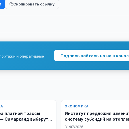
k
Скопировать ссылку
Подписывайтесь на наш канал
епортажи и оперативные
КА
ЭКОНОМИКА
а платной трассы
Институт предложил измени
— Самарканд выберут
систему субсидий на отопле
роительства
31/07/2026