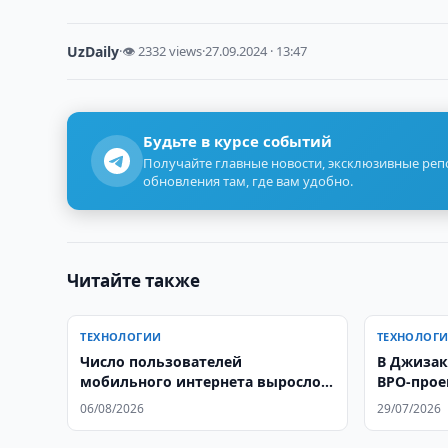
UzDaily
·
👁 2332 views
·
27.09.2024 · 13:47
Будьте в курсе событий
Получайте главные новости, эксклюзивные ре
обновления там, где вам удобно.
Читайте также
ТЕХНОЛОГИИ
ТЕХНОЛОГ
Число пользователей
В Джизак
мобильного интернета выросло в
BPO-прое
4,3 раза
грузопер
06/08/2026
29/07/2026