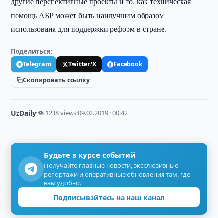
другие перспективные проекты и то, как техническая
помощь АБР может быть наилучшим образом
использована для поддержки реформ в стране.
Поделиться:
Telegram
Twitter/X
Facebook
Скопировать ссылку
UzDaily
·
👁 1238 views
·
09.02.2019 · 00:42
Будьте в курсе событий
Получайте главные новости, эксклюзивные
репортажи и оперативные обновления там, где
вам удобно.
Подписывайтесь на наш канал