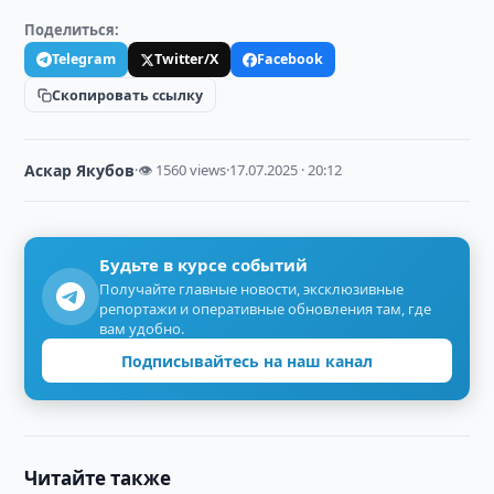
Поделиться:
Telegram
Twitter/X
Facebook
Скопировать ссылку
Аскар Якубов
·
👁 1560 views
·
17.07.2025 · 20:12
Будьте в курсе событий
Получайте главные новости, эксклюзивные
репортажи и оперативные обновления там, где
вам удобно.
Подписывайтесь на наш канал
Читайте также