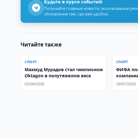
Будьте в курсе событий
Получайте главные новости, эксклюзивные ре
обновления там, где вам удобно.
Читайте также
СПОРТ
СПОРТ
Махмуд Мурадов стал чемпионом
ФИФА пла
Oktagon в полутяжелом весе
компании
турнира
03/08/2026
29/07/2026