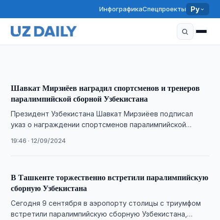
Инфографика
Спецпроекты
Ру
Шавкат Мирзиёев провел встречу с
паралимпийцами
16:42 · 13/09/2024
Шавкат Мирзиёев наградил спортсменов и тренеров
паралимпийской сборной Узбекистана
Президент Узбекистана Шавкат Мирзиёев подписал
указ о награждении спортсменов паралимпийской
сборной страны и их тренеров, сообщили в пресс-
19:46 · 12/09/2024
службе главы государства.
В Ташкенте торжественно встретили паралимпийскую
сборную Узбекистана
Сегодня 9 сентября в аэропорту столицы с триумфом
встретили паралимпийскую сборную Узбекистана,