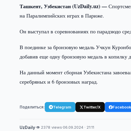
Ташкент, Узбекистан (UzDaily.uz) —
Спортсме
на Паралимпийских играх в Париже.
Он выступал в соревнованиях по парадзюдо сред
В поединке за бронзовую медаль Учкун Куронбо
добавив еще одну бронзовую медаль в копилку д
На данный момент сборная Узбекистана завоева
серебряных и 6 бронзовых наград.
Поделиться:
Telegram
Twitter/X
Faceboo
UzDaily
·
👁 2378 views
·
06.09.2024 · 21:11