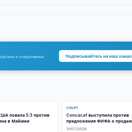
Подписывайтесь на наш канал
портажи и оперативные
СПОРТ
США повела 5:3 против
Concacaf выступила против
ана в Майами
предложения ФИФА о продаж
доли в коммерческих правах
6
31/07/2026