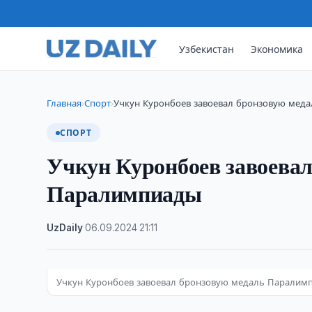
Узбекистан
Экономика
Главная
Спорт
Учкун Куронбоев завоевал бронзовую мед
›
›
СПОРТ
Учкун Куронбоев завоевал
Паралимпиады
UzDaily
·
06.09.2024
·
21:11
Учкун Куронбоев завоевал бронзовую медаль Паралим