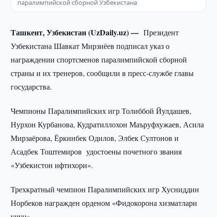
паралимпийской сборной Узбекистана
Ташкент, Узбекистан (UzDaily.uz) —
Президент
Узбекистана Шавкат Мирзиёев подписал указ о
награждении спортсменов паралимпийской сборной
страны и их тренеров, сообщили в пресс-службе главы
государства.
Чемпионы Паралимпийских игр Толиббой Йулдашев,
Нурхон Курбанова, Кудратиллохон Маъруфхужаев, Асила
Мирзаёрова, Ёркинбек Одилов, Элбек Султонов и
Асадбек Тоштемиров удостоены почетного звания
«Узбекистон ифтихори».
Трехкратный чемпион Паралимпийских игр Хусниддин
Норбеков награжден орденом «Фидокорона хизматлари
учун».