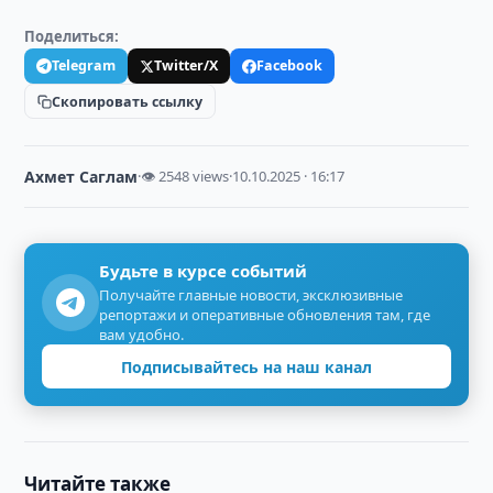
Поделиться:
Telegram
Twitter/X
Facebook
Скопировать ссылку
Ахмет Саглам
·
👁 2548 views
·
10.10.2025 · 16:17
Будьте в курсе событий
Получайте главные новости, эксклюзивные
репортажи и оперативные обновления там, где
вам удобно.
Подписывайтесь на наш канал
Читайте также