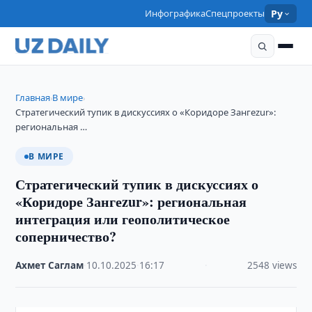
Инфографика
Спецпроекты
Ру
Главная
В мире
›
›
Стратегический тупик в дискуссиях о «Коридоре Зангеzur»:
региональная …
В МИРЕ
Стратегический тупик в дискуссиях о
«Коридоре Зангеzur»: региональная
интеграция или геополитическое
соперничество?
Ахмет Саглам
·
10.10.2025
·
16:17
·
2548 views